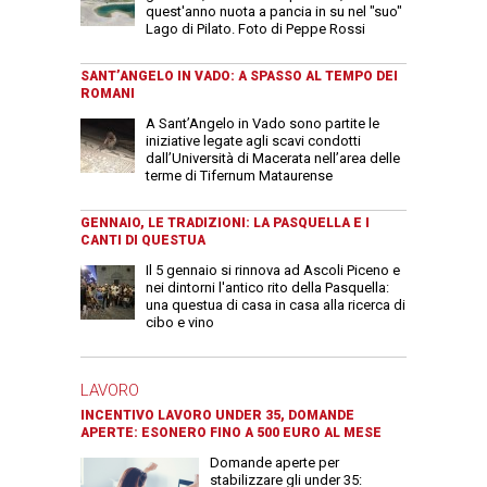
quest'anno nuota a pancia in su nel "suo"
Lago di Pilato. Foto di Peppe Rossi
SANT’ANGELO IN VADO: A SPASSO AL TEMPO DEI
ROMANI
A Sant’Angelo in Vado sono partite le
iniziative legate agli scavi condotti
dall’Università di Macerata nell’area delle
terme di Tifernum Mataurense
GENNAIO, LE TRADIZIONI: LA PASQUELLA E I
CANTI DI QUESTUA
Il 5 gennaio si rinnova ad Ascoli Piceno e
nei dintorni l'antico rito della Pasquella:
una questua di casa in casa alla ricerca di
cibo e vino
LAVORO
INCENTIVO LAVORO UNDER 35, DOMANDE
APERTE: ESONERO FINO A 500 EURO AL MESE
Domande aperte per
stabilizzare gli under 35: