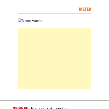
METEO
Carta meteorologica delle Marche
Banner Slice
MEDIA KIT
- PrimaPaginaOnline è un