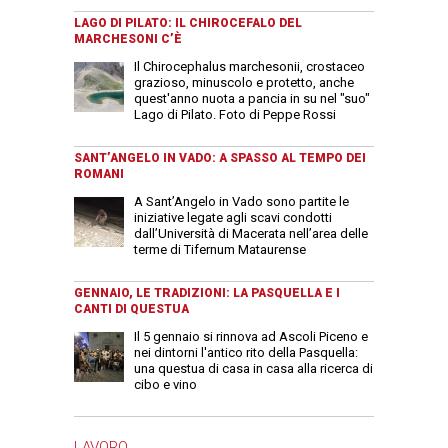
LAGO DI PILATO: IL CHIROCEFALO DEL
MARCHESONI C’È
Il Chirocephalus marchesonii, crostaceo
grazioso, minuscolo e protetto, anche
quest'anno nuota a pancia in su nel "suo"
Lago di Pilato. Foto di Peppe Rossi
SANT’ANGELO IN VADO: A SPASSO AL TEMPO DEI
ROMANI
A Sant’Angelo in Vado sono partite le
iniziative legate agli scavi condotti
dall’Università di Macerata nell’area delle
terme di Tifernum Mataurense
GENNAIO, LE TRADIZIONI: LA PASQUELLA E I
CANTI DI QUESTUA
Il 5 gennaio si rinnova ad Ascoli Piceno e
nei dintorni l'antico rito della Pasquella:
una questua di casa in casa alla ricerca di
cibo e vino
LAVORO