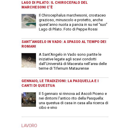
LAGO DI PILATO: IL CHIROCEFALO DEL
MARCHESONI C’È
Il Chirocephalus marchesonii, crostaceo
grazioso, minuscolo e protetto, anche
quest'anno nuota a pancia in su nel "suo"
Lago di Pilato. Foto di Peppe Rossi
SANT’ANGELO IN VADO: A SPASSO AL TEMPO DEI
ROMANI
A Sant’Angelo in Vado sono partite le
iniziative legate agli scavi condotti
dall’Università di Macerata nell’area delle
terme di Tifernum Mataurense
GENNAIO, LE TRADIZIONI: LA PASQUELLA E I
CANTI DI QUESTUA
Il 5 gennaio si rinnova ad Ascoli Piceno e
nei dintorni l'antico rito della Pasquella:
una questua di casa in casa alla ricerca di
cibo e vino
LAVORO