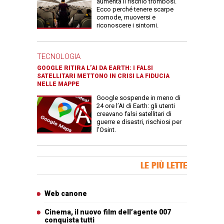
aumenta il rischio trombosi.
Ecco perché tenere scarpe
comode, muoversi e
riconoscere i sintomi.
TECNOLOGIA
GOOGLE RITIRA L’AI DA EARTH: I FALSI
SATELLITARI METTONO IN CRISI LA FIDUCIA
NELLE MAPPE
Google sospende in meno di
24 ore l’AI di Earth: gli utenti
creavano falsi satellitari di
guerre e disastri, rischiosi per
l’Osint.
Banner Slice
LE PIÙ LETTE
Articoli più letti
Web canone
Cinema, il nuovo film dell’agente 007
conquista tutti