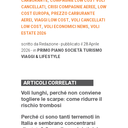
CARBURANTE
COMPAGNIE LOW COST VOLI
,
CANCELLATI
CRISI COMPAGNIE AEREE
LOW
,
,
COST EUROPA
PREZZO CARBURANTE
,
AEREI
VIAGGI LOW COST
VOLI CANCELLATI
,
,
LOW COST
VOLI ECONOMICI NEWS
VOLI
,
,
ESTATE 2026
scritto da
Redazione
- pubblicato il
28 Aprile
2026
- in
PRIMO PIANO
SOCIETÀ
TURISMO
VIAGGI & LIFESTYLE
ARTICOLI CORRELATI
Voli lunghi, perché non conviene
togliere le scarpe: come ridurre il
rischio trombosi
Perché ci sono tanti terremoti in
Italia e sembrano concentrarsi