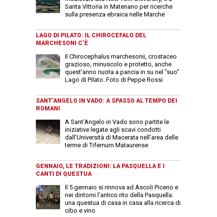
Santa Vittoria in Matenano per ricerche
sulla presenza ebraica nelle Marche
LAGO DI PILATO: IL CHIROCEFALO DEL
MARCHESONI C’È
Il Chirocephalus marchesonii, crostaceo
grazioso, minuscolo e protetto, anche
quest'anno nuota a pancia in su nel "suo"
Lago di Pilato. Foto di Peppe Rossi
SANT’ANGELO IN VADO: A SPASSO AL TEMPO DEI
ROMANI
A Sant’Angelo in Vado sono partite le
iniziative legate agli scavi condotti
dall’Università di Macerata nell’area delle
terme di Tifernum Mataurense
GENNAIO, LE TRADIZIONI: LA PASQUELLA E I
CANTI DI QUESTUA
Il 5 gennaio si rinnova ad Ascoli Piceno e
nei dintorni l'antico rito della Pasquella:
una questua di casa in casa alla ricerca di
cibo e vino