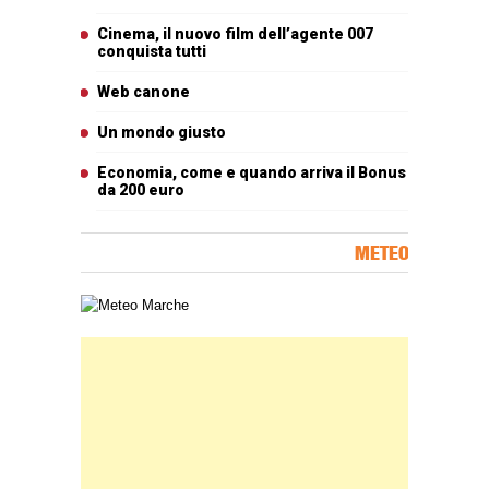
Cinema, il nuovo film dell’agente 007
conquista tutti
Web canone
Un mondo giusto
Economia, come e quando arriva il Bonus
da 200 euro
METEO
Carta meteorologica delle Marche
Banner Slice