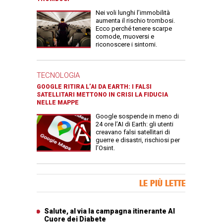
Nei voli lunghi l’immobilità
aumenta il rischio trombosi.
Ecco perché tenere scarpe
comode, muoversi e
riconoscere i sintomi.
TECNOLOGIA
GOOGLE RITIRA L’AI DA EARTH: I FALSI
SATELLITARI METTONO IN CRISI LA FIDUCIA
NELLE MAPPE
Google sospende in meno di
24 ore l’AI di Earth: gli utenti
creavano falsi satellitari di
guerre e disastri, rischiosi per
l’Osint.
Banner Slice
LE PIÙ LETTE
Articoli più letti
Salute, al via la campagna itinerante Al
Cuore dei Diabete