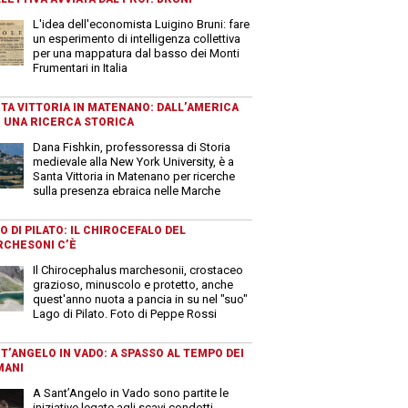
L'idea dell'economista Luigino Bruni: fare
un esperimento di intelligenza collettiva
per una mappatura dal basso dei Monti
Frumentari in Italia
TA VITTORIA IN MATENANO: DALL’AMERICA
 UNA RICERCA STORICA
Dana Fishkin, professoressa di Storia
medievale alla New York University, è a
Santa Vittoria in Matenano per ricerche
sulla presenza ebraica nelle Marche
O DI PILATO: IL CHIROCEFALO DEL
CHESONI C’È
Il Chirocephalus marchesonii, crostaceo
grazioso, minuscolo e protetto, anche
quest'anno nuota a pancia in su nel "suo"
Lago di Pilato. Foto di Peppe Rossi
T’ANGELO IN VADO: A SPASSO AL TEMPO DEI
MANI
A Sant’Angelo in Vado sono partite le
iniziative legate agli scavi condotti