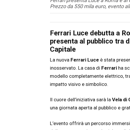
Ferrari presenta Luce a Roma e al Qu
Prezzo da 550 mila euro, evento alla
Articolo
Testo articolo principale
Ferrari Luce debutta a Rom
presenta al pubblico tra 
Capitale
La nuova
Ferrari Luce
è stata presen
inosservato. La casa di
Ferrari
ha sc
modello completamente elettrico, tr
impatto visivo e simbolico.
Il cuore dell’iniziativa sarà la
Vela di 
una giornata aperta al pubblico e gra
L’evento offrirà un percorso immersi