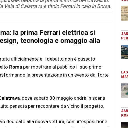
irinale: debutta la prima elettrica del Cavallino.
 Vela di Calatrava e titolo Ferrari in calo in Borsa.
a: la prima Ferrari elettrica si
SAN
PER
design, tecnologia e omaggio alla
tata ufficialmente e il debutto non è passato
elto
Roma
per mostrare al pubblico il suo primo
LAG
asformando la presentazione in un evento dal forte
MAR
Calatrava
, dove sabato 30 maggio andrà in scena
tuita pensata per raccontare da vicino il progetto.
SAN
RO
vo dedicato alla nuova vettura, con un’esposizione