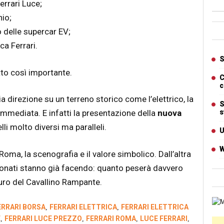
errari Luce;
hio;
Ban
 delle supercar EV;
ca Ferrari.
Artic
S
to così importante.
C
c
direzione su un terreno storico come l’elettrico, la
S
immediata. E infatti la presentazione della
nuova
s
li molto diversi ma paralleli.
U
W
Roma, la scenografia e il valore simbolico. Dall’altra
ionati stanno già facendo: quanto peserà davvero
turo del Cavallino Rampante.
Cart
ERRARI BORSA
FERRARI ELETTRICA
FERRARI ELETTRICA
,
,
E
FERRARI LUCE PREZZO
FERRARI ROMA
LUCE FERRARI
,
,
,
,
Ban