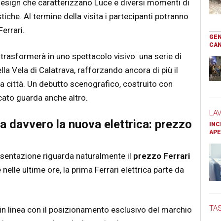
esign che caratterizzano Luce e diversi momenti di
iche. Al termine della visita i partecipanti potranno
errari.
GEN
CAN
 trasformerà in uno spettacolo visivo: una serie di
ella Vela di Calatrava, rafforzando ancora di più il
la città. Un debutto scenografico, costruito con
cato guarda anche altro.
LA
a davvero la nuova elettrica: prezzo
INC
APE
esentazione riguarda naturalmente il
prezzo Ferrari
elle ultime ore, la prima Ferrari elettrica parte da
TAS
in linea con il posizionamento esclusivo del marchio