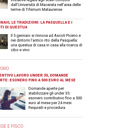
dall’Università di Macerata nell’area delle
terme di Tifernum Mataurense
NAIO, LE TRADIZIONI: LA PASQUELLA E I
TI DI QUESTUA
Il 5 gennaio si rinnova ad Ascoli Piceno e
nei dintorni l'antico rito della Pasquella:
una questua di casa in casa alla ricerca di
cibo e vino
VORO
ENTIVO LAVORO UNDER 35, DOMANDE
RTE: ESONERO FINO A 500 EURO AL MESE
Domande aperte per
stabilizzare gli under 35:
esonero contributivo fino a 500
euro al mese per 24 mesi.
Requisiti e procedura.
SE E FISCO