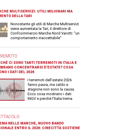
CHE MULTISERVIZI: UTILI MILIONARI MA
ENTO DELLA TARI
Nonostante gli utili di Marche Multiservizi
viene aumentata la Tari, il direttore di
Confcommercio Marche Nord Varotti: "un
comportamento inaccettabile"
RREMOTO
CHÉ CI SONO TANTI TERREMOTI IN ITALIA E
BRANO CONCENTRARSI D’ESTATE? COSA
ONO I DATI DEL 2026
I terremoti dell’estate 2026
fanno paura, ma caldo e
stagione non sono la causa.
Ecco cosa mostrano i dati
INGV e perché l’Italia trema.
ETTACOLO
EMA NELLE MARCHE, NUOVO BANDO
IONALE ENTRO IL 2026: CINECITTÀ SOSTIENE