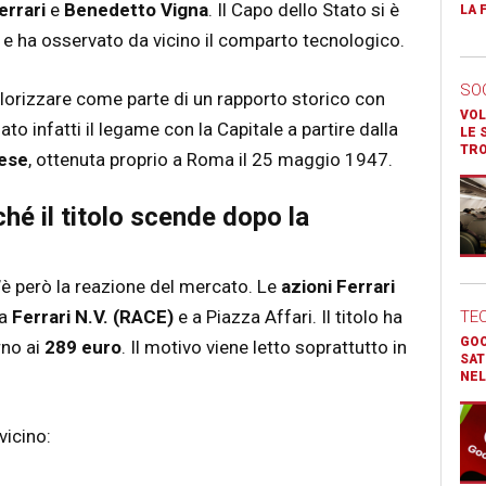
errari
e
Benedetto Vigna
. Il Capo dello Stato si è
LA 
 e ha osservato da vicino il comparto tecnologico.
SO
lorizzare come parte di un rapporto storico con
VOL
o infatti il legame con la Capitale a partire dalla
LE 
TR
ese
, ottenuta proprio a Roma il 25 maggio 1947.
ché il titolo scende dopo la
’è però la reazione del mercato. Le
azioni Ferrari
 a
Ferrari N.V. (RACE)
e a Piazza Affari. Il titolo ha
TE
GOO
rno ai
289 euro
. Il motivo viene letto soprattutto in
SAT
NEL
vicino: