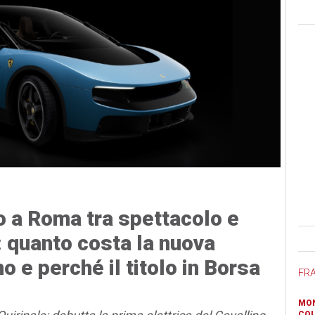
o a Roma tra spettacolo e
Ban
: quanto costa la nuova
no e perché il titolo in Borsa
FR
MON
COL