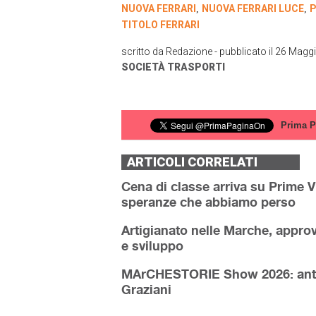
NUOVA FERRARI
NUOVA FERRARI LUCE
P
,
,
TITOLO FERRARI
scritto da
Redazione
- pubblicato il
26 Maggi
SOCIETÀ
TRASPORTI
Prima P
ARTICOLI CORRELATI
Cena di classe arriva su Prime V
speranze che abbiamo perso
Artigianato nelle Marche, approva
e sviluppo
MArCHESTORIE Show 2026: antepr
Graziani