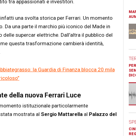
o tra appassionati e investitori.
MAR
AUM
 infatti una svolta storica per Ferrari. Un momento
o. Da una parte il marchio più iconico del Made in
delle supercar elettriche. Dall’altra il pubblico del
ome questa trasformazione cambierà identità,
.
TE
PER
bbiategrasso: la Guardia di Finanza blocca 20 mila
SEM
DIC
ricoloso”
nte della nuova Ferrari Luce
momento istituzionale particolarmente
è stata mostrata al
Sergio Mattarella
al
Palazzo del
SP
CIN
REG