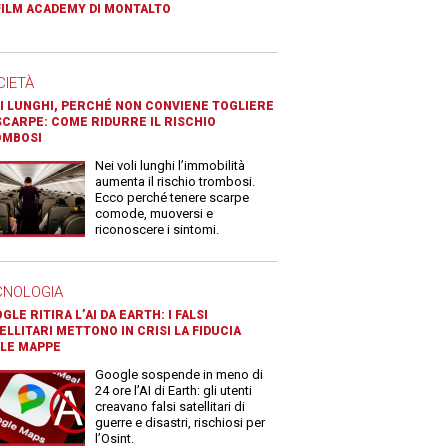
FILM ACADEMY DI MONTALTO
CIETÀ
I LUNGHI, PERCHÉ NON CONVIENE TOGLIERE
SCARPE: COME RIDURRE IL RISCHIO
OMBOSI
Nei voli lunghi l’immobilità
aumenta il rischio trombosi.
Ecco perché tenere scarpe
comode, muoversi e
riconoscere i sintomi.
CNOLOGIA
GLE RITIRA L’AI DA EARTH: I FALSI
ELLITARI METTONO IN CRISI LA FIDUCIA
LE MAPPE
Google sospende in meno di
24 ore l’AI di Earth: gli utenti
creavano falsi satellitari di
guerre e disastri, rischiosi per
l’Osint.