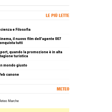
ner Slice
LE PIÙ LETTE
oli più letti
cienza e Filosofia
inema, il nuovo film dell’agente 007
onquista tutti
port, quando la promozione è in alta
tagione turistica
n mondo giusto
eb canone
METEO
a meteorologica delle Marche
ner Slice