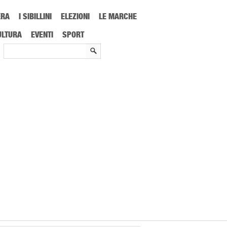
ERA
I SIBILLINI
ELEZIONI
LE MARCHE
Roma tra spettacolo e mercato in tensione: quanto costa la nuova elettrica del
ULTURA
EVENTI
SPORT