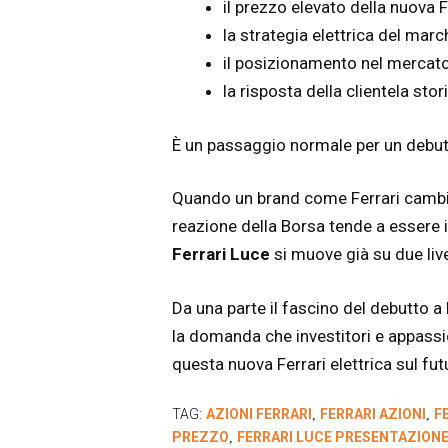
il prezzo elevato della nuova F
la strategia elettrica del marc
il posizionamento nel mercato
la risposta della clientela stori
È un passaggio normale per un debut
Quando un brand come Ferrari cambia 
reazione della Borsa tende a essere 
Ferrari Luce
si muove già su due livel
Da una parte il fascino del debutto a 
la domanda che investitori e appass
questa nuova Ferrari elettrica sul fu
TAG:
AZIONI FERRARI
FERRARI AZIONI
F
,
,
PREZZO
FERRARI LUCE PRESENTAZION
,