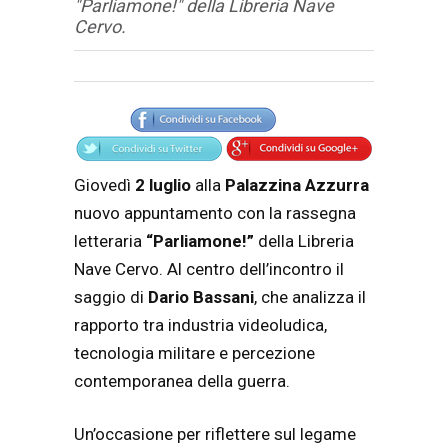
"Parliamone!" della Libreria Nave
Cervo.
Articolo
Testo articolo principale
Giovedì
2 luglio
alla
Palazzina Azzurra
nuovo appuntamento con la rassegna
letteraria
“Parliamone!”
della Libreria
Nave Cervo. Al centro dell’incontro il
saggio di
Dario Bassani
, che analizza il
rapporto tra industria videoludica,
tecnologia militare e percezione
contemporanea della guerra.
Un’occasione per riflettere sul legame