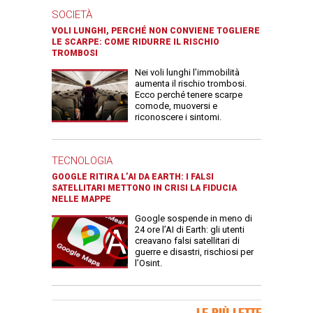
SOCIETÀ
VOLI LUNGHI, PERCHÉ NON CONVIENE TOGLIERE
LE SCARPE: COME RIDURRE IL RISCHIO
TROMBOSI
Nei voli lunghi l’immobilità
aumenta il rischio trombosi.
Ecco perché tenere scarpe
comode, muoversi e
riconoscere i sintomi.
TECNOLOGIA
GOOGLE RITIRA L’AI DA EARTH: I FALSI
SATELLITARI METTONO IN CRISI LA FIDUCIA
NELLE MAPPE
Google sospende in meno di
24 ore l’AI di Earth: gli utenti
creavano falsi satellitari di
guerre e disastri, rischiosi per
l’Osint.
Banner Slice
LE PIÙ LETTE