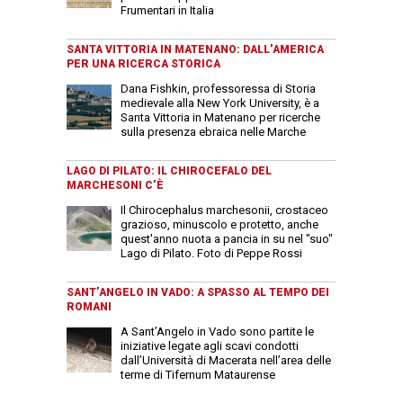
Frumentari in Italia
SANTA VITTORIA IN MATENANO: DALL’AMERICA
PER UNA RICERCA STORICA
Dana Fishkin, professoressa di Storia
medievale alla New York University, è a
Santa Vittoria in Matenano per ricerche
sulla presenza ebraica nelle Marche
LAGO DI PILATO: IL CHIROCEFALO DEL
MARCHESONI C’È
Il Chirocephalus marchesonii, crostaceo
grazioso, minuscolo e protetto, anche
quest'anno nuota a pancia in su nel "suo"
Lago di Pilato. Foto di Peppe Rossi
SANT’ANGELO IN VADO: A SPASSO AL TEMPO DEI
ROMANI
A Sant’Angelo in Vado sono partite le
iniziative legate agli scavi condotti
dall’Università di Macerata nell’area delle
terme di Tifernum Mataurense