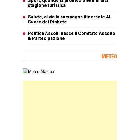
Sport, quando la promozione è in alta
stagione turistica
Salute, al via la campagna itinerante Al
Cuore dei Diabete
Politica Ascoli: nasce il Comitato Ascolto
& Partecipazione
METEO
Carta meteorologica delle Marche
Banner Slice