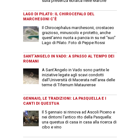
sulla presenza ebraica nelle Marche
LAGO DI PILATO: IL CHIROCEFALO DEL
MARCHESONI C’È
Il Chirocephalus marchesonii, crostaceo
grazioso, minuscolo e protetto, anche
quest'anno nuota a pancia in su nel "suo"
Lago di Pilato. Foto di Peppe Rossi
SANT’ANGELO IN VADO: A SPASSO AL TEMPO DEI
ROMANI
A Sant’Angelo in Vado sono partite le
iniziative legate agli scavi condotti
dall’Università di Macerata nell’area delle
terme di Tifernum Mataurense
GENNAIO, LE TRADIZIONI: LA PASQUELLA E I
CANTI DI QUESTUA
Il 5 gennaio si rinnova ad Ascoli Piceno e
nei dintorni l'antico rito della Pasquella:
una questua di casa in casa alla ricerca di
cibo e vino