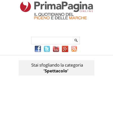
Menu Principale
Menu mobile
Sei in:
PrimaPaginaOnline.it
Home
»
Spettacolo
Stai sfogliando la categoria
‘Spettacolo’