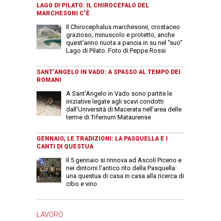
LAGO DI PILATO: IL CHIROCEFALO DEL
MARCHESONI C’È
Il Chirocephalus marchesonii, crostaceo
grazioso, minuscolo e protetto, anche
quest'anno nuota a pancia in su nel "suo"
Lago di Pilato. Foto di Peppe Rossi
SANT’ANGELO IN VADO: A SPASSO AL TEMPO DEI
ROMANI
A Sant’Angelo in Vado sono partite le
iniziative legate agli scavi condotti
dall’Università di Macerata nell’area delle
terme di Tifernum Mataurense
GENNAIO, LE TRADIZIONI: LA PASQUELLA E I
CANTI DI QUESTUA
Il 5 gennaio si rinnova ad Ascoli Piceno e
nei dintorni l'antico rito della Pasquella:
una questua di casa in casa alla ricerca di
cibo e vino
LAVORO