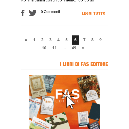
Romina Carrisi con un commento: “Concordo”.
0 Commenti
LEGGI TUTTO
«
1
2
3
4
5
6
7
8
9
10
11
…
49
»
I LIBRI DI FAS EDITORE