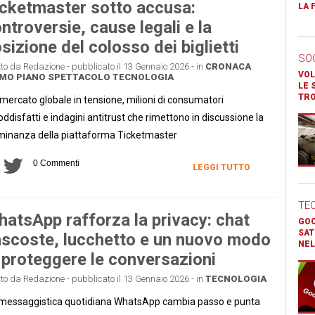
cketmaster sotto accusa:
LA 
ntroversie, cause legali e la
sizione del colosso dei biglietti
SO
tto da Redazione - pubblicato il 13 Gennaio 2026 - in
CRONACA
VOL
MO PIANO
SPETTACOLO
TECNOLOGIA
LE 
TR
mercato globale in tensione, milioni di consumatori
oddisfatti e indagini antitrust che rimettono in discussione la
inanza della piattaforma Ticketmaster
0 Commenti
LEGGI TUTTO
TE
atsApp rafforza la privacy: chat
GOO
SAT
scoste, lucchetto e un nuovo modo
NEL
 proteggere le conversazioni
tto da Redazione - pubblicato il 13 Gennaio 2026 - in
TECNOLOGIA
messaggistica quotidiana WhatsApp cambia passo e punta