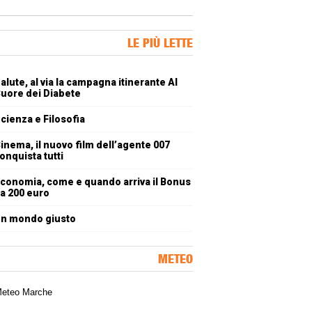
ner Slice
LE PIÙ LETTE
oli più letti
alute, al via la campagna itinerante Al
uore dei Diabete
cienza e Filosofia
inema, il nuovo film dell’agente 007
onquista tutti
conomia, come e quando arriva il Bonus
a 200 euro
n mondo giusto
METEO
a meteorologica delle Marche