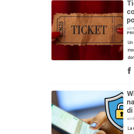
Ti
co
po
scri
PRI
Un 
ins
dom
Wh
na
di
scri
La 