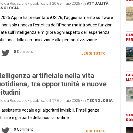
tto da Redazione - pubblicato il 20 Gennaio 2026 - in
ATTUALITÀ
CNOLOGIA
 2025 Apple ha presentato iOS 26, l’aggiornamento software
 non solo rinnova l’estetica dell’iPhone ma introduce funzioni
ate sull’intelligenza e migliora ogni aspetto dell’esperienza
SAN
tidiana, dalla comunicazione alla personalizzazione
PER
0 Commenti
LEGGI TUTTO
telligenza artificiale nella vita
LAG
MAR
otidiana, tra opportunità e nuove
itudini
tto da Redazione - pubblicato il 17 Gennaio 2026 - in
TECNOLOGIA
l’assistente vocale agli algoritmi invisibili, l’Intelligenza
SAN
ificiale è già parte della nostra routine
RO
0 Commenti
LEGGI TUTTO