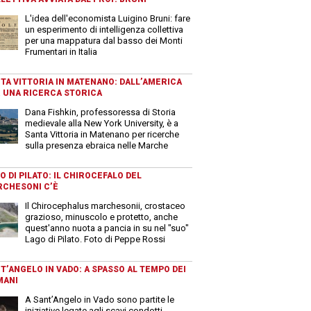
L'idea dell'economista Luigino Bruni: fare
un esperimento di intelligenza collettiva
per una mappatura dal basso dei Monti
Frumentari in Italia
TA VITTORIA IN MATENANO: DALL’AMERICA
 UNA RICERCA STORICA
Dana Fishkin, professoressa di Storia
medievale alla New York University, è a
Santa Vittoria in Matenano per ricerche
sulla presenza ebraica nelle Marche
O DI PILATO: IL CHIROCEFALO DEL
CHESONI C’È
Il Chirocephalus marchesonii, crostaceo
grazioso, minuscolo e protetto, anche
quest'anno nuota a pancia in su nel "suo"
Lago di Pilato. Foto di Peppe Rossi
T’ANGELO IN VADO: A SPASSO AL TEMPO DEI
MANI
A Sant’Angelo in Vado sono partite le
iniziative legate agli scavi condotti