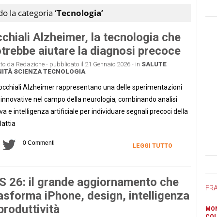
ndo la categoria
‘Tecnologia’
chiali Alzheimer, la tecnologia che
trebbe aiutare la diagnosi precoce
tto da Redazione - pubblicato il 21 Gennaio 2026 - in
SALUTE
ITÀ
SCIENZA
TECNOLOGIA
 occhiali Alzheimer rappresentano una delle sperimentazioni
 innovative nel campo della neurologia, combinando analisi
iva e intelligenza artificiale per individuare segnali precoci della
attia
0 Commenti
LEGGI TUTTO
Ban
S 26: il grande aggiornamento che
FR
asforma iPhone, design, intelligenza
produttività
MON
COL