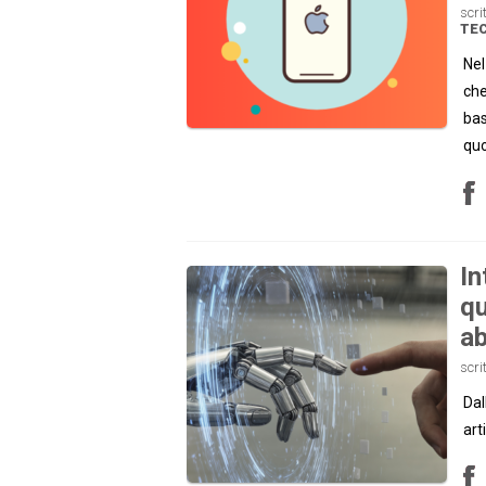
scri
TE
Nel
che
bas
quo
In
qu
ab
scri
Dal
art