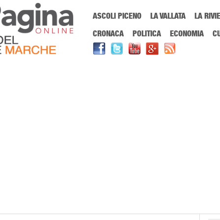
Menu Principale
ASCOLI PICENO
LA VALLATA
LA RIVI
Sei in:
PrimaPaginaOnline.it
Home
»
Tecnologia
CRONACA
POLITICA
ECONOMIA
C