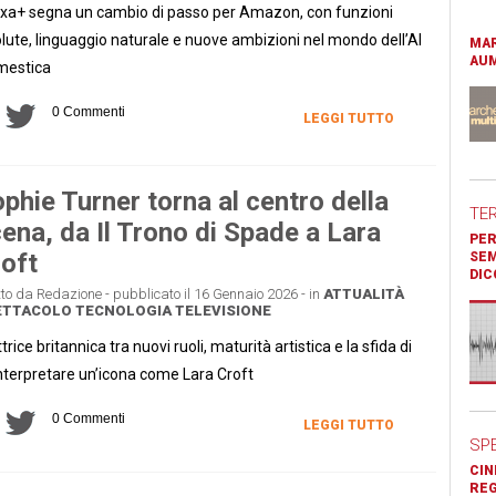
xa+ segna un cambio di passo per Amazon, con funzioni
lute, linguaggio naturale e nuove ambizioni nel mondo dell’AI
MAR
AUM
mestica
0 Commenti
LEGGI TUTTO
phie Turner torna al centro della
TE
ena, da Il Trono di Spade a Lara
PER
oft
SEM
DIC
tto da Redazione - pubblicato il 16 Gennaio 2026 - in
ATTUALITÀ
ETTACOLO
TECNOLOGIA
TELEVISIONE
ttrice britannica tra nuovi ruoli, maturità artistica e la sfida di
nterpretare un’icona come Lara Croft
0 Commenti
LEGGI TUTTO
SP
CIN
REG