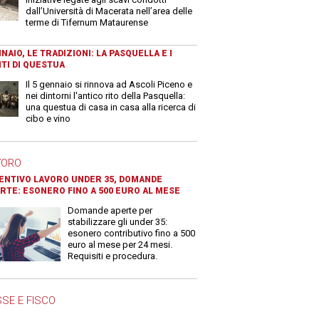
dall’Università di Macerata nell’area delle
terme di Tifernum Mataurense
NAIO, LE TRADIZIONI: LA PASQUELLA E I
TI DI QUESTUA
Il 5 gennaio si rinnova ad Ascoli Piceno e
nei dintorni l'antico rito della Pasquella:
una questua di casa in casa alla ricerca di
cibo e vino
VORO
ENTIVO LAVORO UNDER 35, DOMANDE
RTE: ESONERO FINO A 500 EURO AL MESE
Domande aperte per
stabilizzare gli under 35:
esonero contributivo fino a 500
euro al mese per 24 mesi.
Requisiti e procedura.
SE E FISCO