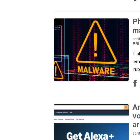
Ph
ma
scri
PRI
L’a
ema
rub
Am
vo
ar
scri