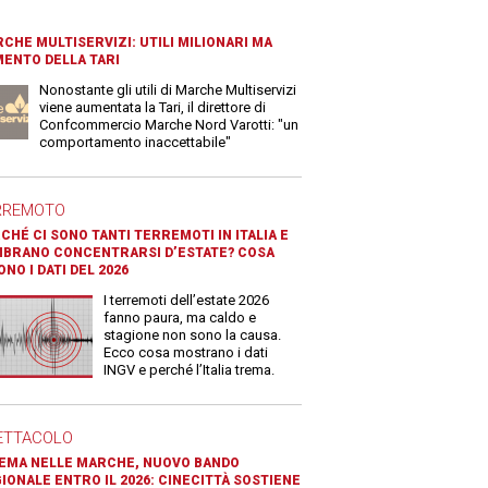
CHE MULTISERVIZI: UTILI MILIONARI MA
ENTO DELLA TARI
Nonostante gli utili di Marche Multiservizi
viene aumentata la Tari, il direttore di
Confcommercio Marche Nord Varotti: "un
comportamento inaccettabile"
RREMOTO
CHÉ CI SONO TANTI TERREMOTI IN ITALIA E
BRANO CONCENTRARSI D’ESTATE? COSA
ONO I DATI DEL 2026
I terremoti dell’estate 2026
fanno paura, ma caldo e
stagione non sono la causa.
Ecco cosa mostrano i dati
INGV e perché l’Italia trema.
ETTACOLO
EMA NELLE MARCHE, NUOVO BANDO
IONALE ENTRO IL 2026: CINECITTÀ SOSTIENE