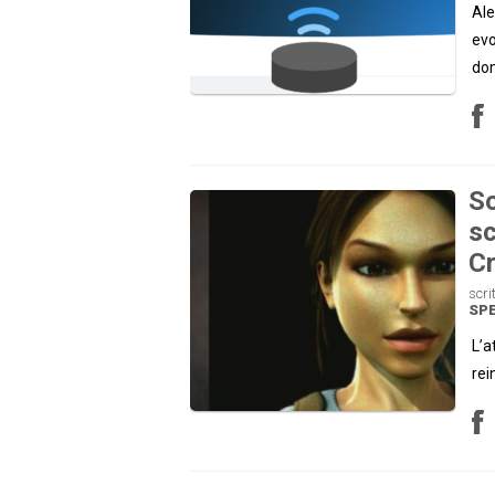
Ale
evo
do
So
sc
Cr
scri
SP
L’a
rei