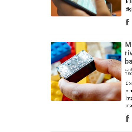
tut
digi
Ma
ri
ba
scri
TE
Con
mat
int
mov