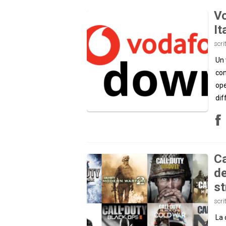
Vo
It
scri
Un 
con
ope
dif
Ca
de
st
scri
La 