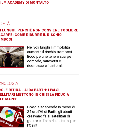
FILM ACADEMY DI MONTALTO
CIETÀ
I LUNGHI, PERCHÉ NON CONVIENE TOGLIERE
SCARPE: COME RIDURRE IL RISCHIO
OMBOSI
Nei voli lunghi l’immobilità
aumenta il rischio trombosi.
Ecco perché tenere scarpe
comode, muoversi e
riconoscere i sintomi.
CNOLOGIA
GLE RITIRA L’AI DA EARTH: I FALSI
ELLITARI METTONO IN CRISI LA FIDUCIA
LE MAPPE
Google sospende in meno di
24 ore l’AI di Earth: gli utenti
creavano falsi satellitari di
guerre e disastri, rischiosi per
l’Osint.