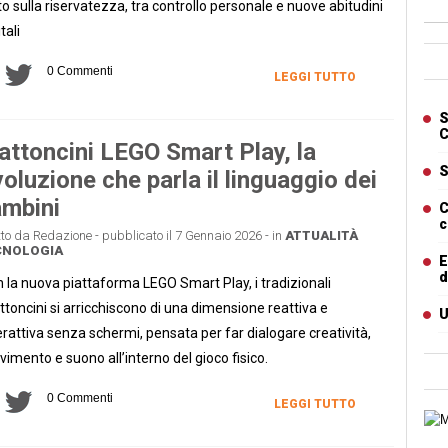
to sulla riservatezza, tra controllo personale e nuove abitudini
tali
Ban
0 Commenti
LEGGI TUTTO
Artic
S
C
ttoncini LEGO Smart Play, la
S
voluzione che parla il linguaggio dei
mbini
C
c
tto da Redazione - pubblicato il 7 Gennaio 2026 - in
ATTUALITÀ
CNOLOGIA
E
d
 la nuova piattaforma LEGO Smart Play, i tradizionali
toncini si arricchiscono di una dimensione reattiva e
U
erattiva senza schermi, pensata per far dialogare creatività,
imento e suono all’interno del gioco fisico.
0 Commenti
LEGGI TUTTO
Cart