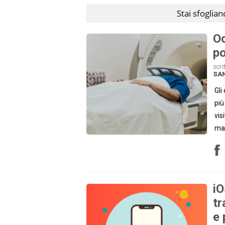
Stai sfoglia
Oc
po
scri
SAN
Gli
più
vis
mal
iO
tr
e 