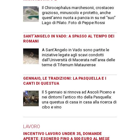
Il Chirocephalus marchesonii, crostaceo
grazioso, minuscolo e protetto, anche
quest'anno nuota a pancia in su nel "suo"
Lago di Pilato. Foto di Peppe Rossi
SANT’ANGELO IN VADO: A SPASSO AL TEMPO DEI
ROMANI
A Sant’Angelo in Vado sono partite le
iniziative legate agli scavi condotti
dall’Università di Macerata nell’area delle
terme di Tifernum Mataurense
GENNAIO, LE TRADIZIONI: LA PASQUELLA E I
CANTI DI QUESTUA
Il 5 gennaio si rinnova ad Ascoli Piceno e
nei dintorni l'antico rito della Pasquella:
una questua di casa in casa alla ricerca di
cibo e vino
LAVORO
INCENTIVO LAVORO UNDER 35, DOMANDE
APERTE: ESONERO FINO A 500 EURO AL MESE