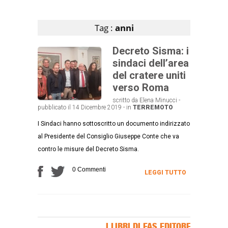
Articoli che contengono il tag selezionato
Tag :
anni
Decreto Sisma: i
sindaci dell’area
del cratere uniti
verso Roma
scritto da Elena Minucci -
pubblicato il 14 Dicembre 2019 - in
TERREMOTO
I Sindaci hanno sottoscritto un documento indirizzato
al Presidente del Consiglio Giuseppe Conte che va
contro le misure del Decreto Sisma.
0 Commenti
LEGGI TUTTO
I LIBRI DI FAS EDITORE