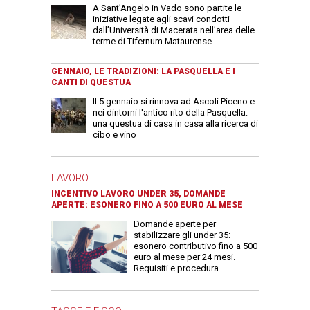
A Sant’Angelo in Vado sono partite le
iniziative legate agli scavi condotti
dall’Università di Macerata nell’area delle
terme di Tifernum Mataurense
GENNAIO, LE TRADIZIONI: LA PASQUELLA E I
CANTI DI QUESTUA
Il 5 gennaio si rinnova ad Ascoli Piceno e
nei dintorni l'antico rito della Pasquella:
una questua di casa in casa alla ricerca di
cibo e vino
LAVORO
INCENTIVO LAVORO UNDER 35, DOMANDE
APERTE: ESONERO FINO A 500 EURO AL MESE
Domande aperte per
stabilizzare gli under 35:
esonero contributivo fino a 500
euro al mese per 24 mesi.
Requisiti e procedura.