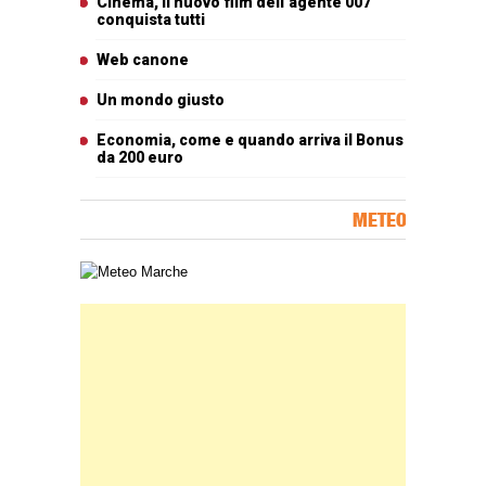
Cinema, il nuovo film dell’agente 007
conquista tutti
Web canone
Un mondo giusto
Economia, come e quando arriva il Bonus
da 200 euro
METEO
Carta meteorologica delle Marche
Banner Slice