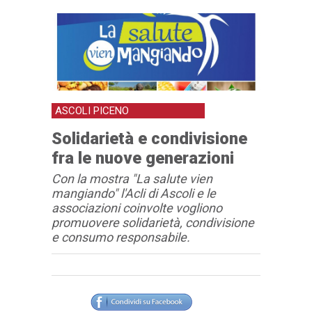
ASCOLI PICENO
Solidarietà e condivisione
fra le nuove generazioni
Con la mostra "La salute vien
mangiando" l'Acli di Ascoli e le
associazioni coinvolte vogliono
promuovere solidarietà, condivisione
e consumo responsabile.
Articolo
Testo articolo principale