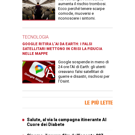
aumenta il rischio trombosi.
Ecco perché tenere scarpe
comode, muoversi e
riconoscere i sintomi.
TECNOLOGIA
GOOGLE RITIRA L’AI DA EARTH: I FALSI
SATELLITARI METTONO IN CRISI LA FIDUCIA
NELLE MAPPE
Google sospende in meno di
24 ore l’AI di Earth: gli utenti
creavano falsi satellitari di
guerre e disastri, rischiosi per
l’Osint.
Banner Slice
LE PIÙ LETTE
Articoli più letti
Salute, al via la campagna itinerante Al
Cuore dei Diabete