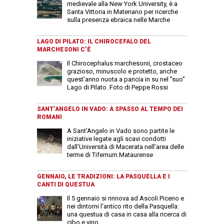
medievale alla New York University, è a
Santa Vittoria in Matenano per ricerche
sulla presenza ebraica nelle Marche
LAGO DI PILATO: IL CHIROCEFALO DEL
MARCHESONI C’È
Il Chirocephalus marchesonii, crostaceo
grazioso, minuscolo e protetto, anche
quest'anno nuota a pancia in su nel "suo"
Lago di Pilato. Foto di Peppe Rossi
SANT’ANGELO IN VADO: A SPASSO AL TEMPO DEI
ROMANI
A Sant’Angelo in Vado sono partite le
iniziative legate agli scavi condotti
dall’Università di Macerata nell’area delle
terme di Tifernum Mataurense
GENNAIO, LE TRADIZIONI: LA PASQUELLA E I
CANTI DI QUESTUA
Il 5 gennaio si rinnova ad Ascoli Piceno e
nei dintorni l'antico rito della Pasquella:
una questua di casa in casa alla ricerca di
cibo e vino