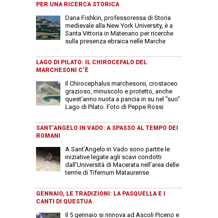
PER UNA RICERCA STORICA
Dana Fishkin, professoressa di Storia
medievale alla New York University, è a
Santa Vittoria in Matenano per ricerche
sulla presenza ebraica nelle Marche
LAGO DI PILATO: IL CHIROCEFALO DEL
MARCHESONI C’È
Il Chirocephalus marchesonii, crostaceo
grazioso, minuscolo e protetto, anche
quest'anno nuota a pancia in su nel "suo"
Lago di Pilato. Foto di Peppe Rossi
SANT’ANGELO IN VADO: A SPASSO AL TEMPO DEI
ROMANI
A Sant’Angelo in Vado sono partite le
iniziative legate agli scavi condotti
dall’Università di Macerata nell’area delle
terme di Tifernum Mataurense
GENNAIO, LE TRADIZIONI: LA PASQUELLA E I
CANTI DI QUESTUA
Il 5 gennaio si rinnova ad Ascoli Piceno e