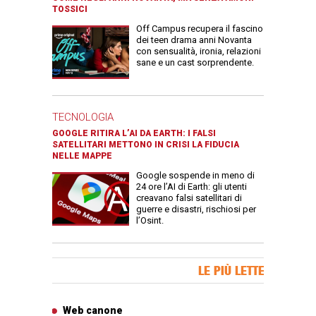
TOSSICI
Off Campus recupera il fascino
dei teen drama anni Novanta
con sensualità, ironia, relazioni
sane e un cast sorprendente.
TECNOLOGIA
GOOGLE RITIRA L’AI DA EARTH: I FALSI
SATELLITARI METTONO IN CRISI LA FIDUCIA
NELLE MAPPE
Google sospende in meno di
24 ore l’AI di Earth: gli utenti
creavano falsi satellitari di
guerre e disastri, rischiosi per
l’Osint.
Banner Slice
LE PIÙ LETTE
Articoli più letti
Web canone