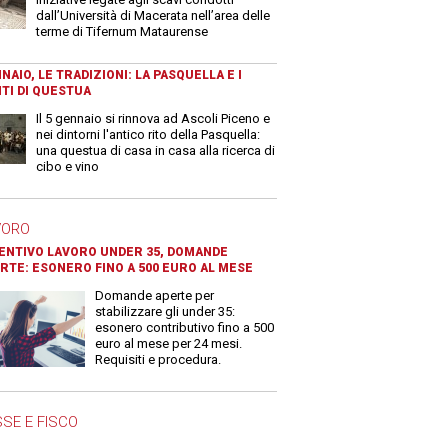
dall’Università di Macerata nell’area delle
terme di Tifernum Mataurense
NAIO, LE TRADIZIONI: LA PASQUELLA E I
TI DI QUESTUA
Il 5 gennaio si rinnova ad Ascoli Piceno e
nei dintorni l'antico rito della Pasquella:
una questua di casa in casa alla ricerca di
cibo e vino
VORO
ENTIVO LAVORO UNDER 35, DOMANDE
RTE: ESONERO FINO A 500 EURO AL MESE
Domande aperte per
stabilizzare gli under 35:
esonero contributivo fino a 500
euro al mese per 24 mesi.
Requisiti e procedura.
SE E FISCO