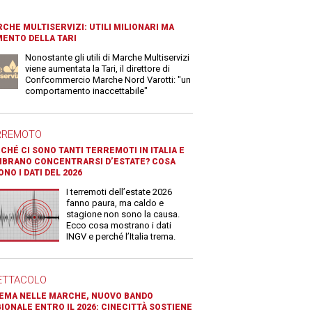
CHE MULTISERVIZI: UTILI MILIONARI MA
ENTO DELLA TARI
Nonostante gli utili di Marche Multiservizi
viene aumentata la Tari, il direttore di
Confcommercio Marche Nord Varotti: "un
comportamento inaccettabile"
RREMOTO
CHÉ CI SONO TANTI TERREMOTI IN ITALIA E
BRANO CONCENTRARSI D’ESTATE? COSA
ONO I DATI DEL 2026
I terremoti dell’estate 2026
fanno paura, ma caldo e
stagione non sono la causa.
Ecco cosa mostrano i dati
INGV e perché l’Italia trema.
ETTACOLO
EMA NELLE MARCHE, NUOVO BANDO
IONALE ENTRO IL 2026: CINECITTÀ SOSTIENE