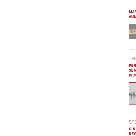
MAR
AUM
TE
PER
SEM
DIC
SP
CIN
REG