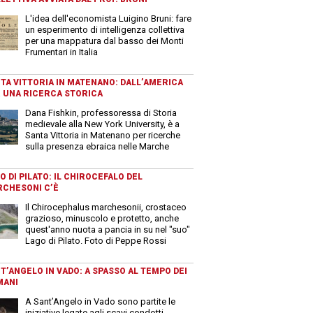
L'idea dell'economista Luigino Bruni: fare
un esperimento di intelligenza collettiva
per una mappatura dal basso dei Monti
Frumentari in Italia
TA VITTORIA IN MATENANO: DALL’AMERICA
 UNA RICERCA STORICA
Dana Fishkin, professoressa di Storia
medievale alla New York University, è a
Santa Vittoria in Matenano per ricerche
sulla presenza ebraica nelle Marche
O DI PILATO: IL CHIROCEFALO DEL
CHESONI C’È
Il Chirocephalus marchesonii, crostaceo
grazioso, minuscolo e protetto, anche
quest'anno nuota a pancia in su nel "suo"
Lago di Pilato. Foto di Peppe Rossi
T’ANGELO IN VADO: A SPASSO AL TEMPO DEI
MANI
A Sant’Angelo in Vado sono partite le
iniziative legate agli scavi condotti