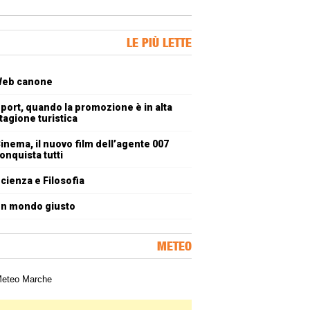
ner Slice
LE PIÙ LETTE
oli più letti
eb canone
port, quando la promozione è in alta
tagione turistica
inema, il nuovo film dell’agente 007
onquista tutti
cienza e Filosofia
n mondo giusto
METEO
a meteorologica delle Marche
ner Slice