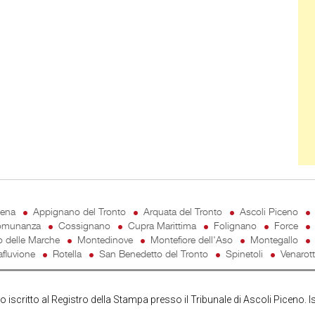
cena
Appignano del Tronto
Arquata del Tronto
Ascoli Piceno
munanza
Cossignano
Cupra Marittima
Folignano
Force
o delle Marche
Montedinove
Montefiore dell'Aso
Montegallo
fluvione
Rotella
San Benedetto del Tronto
Spinetoli
Venarot
iscritto al Registro della Stampa presso il Tribunale di Ascoli Piceno. I