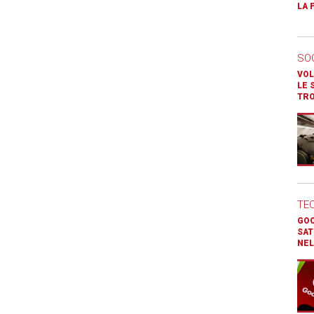
LA 
SO
VOL
LE 
TR
TE
GOO
SAT
NEL