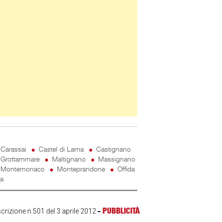
Carassai
Castel di Lama
Castignano
Grottammare
Maltignano
Massignano
Montemonaco
Monteprandone
Offida
ta
-
PUBBLICITÀ
scrizione n.501 del 3 aprile 2012