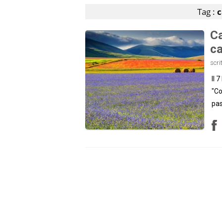
Tag :
c
Ca
ca
scri
Il 
"Co
pas