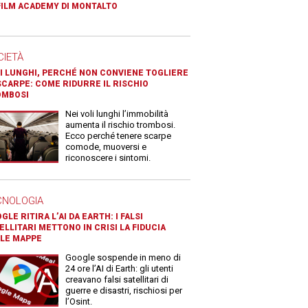
FILM ACADEMY DI MONTALTO
CIETÀ
I LUNGHI, PERCHÉ NON CONVIENE TOGLIERE
SCARPE: COME RIDURRE IL RISCHIO
OMBOSI
Nei voli lunghi l’immobilità
aumenta il rischio trombosi.
Ecco perché tenere scarpe
comode, muoversi e
riconoscere i sintomi.
CNOLOGIA
GLE RITIRA L’AI DA EARTH: I FALSI
ELLITARI METTONO IN CRISI LA FIDUCIA
LE MAPPE
Google sospende in meno di
24 ore l’AI di Earth: gli utenti
creavano falsi satellitari di
guerre e disastri, rischiosi per
l’Osint.