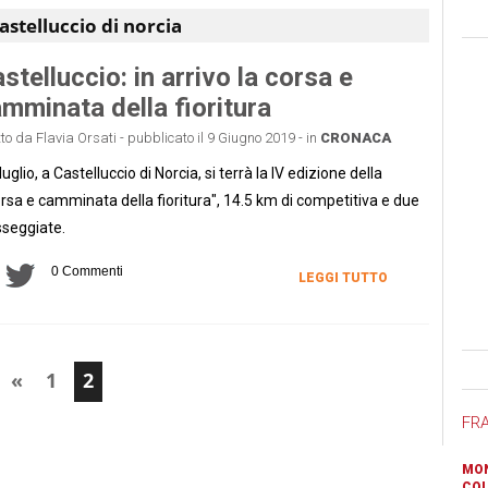
astelluccio di norcia
stelluccio: in arrivo la corsa e
mminata della fioritura
tto da Flavia Orsati - pubblicato il 9 Giugno 2019 - in
CRONACA
7 luglio, a Castelluccio di Norcia, si terrà la IV edizione della
rsa e camminata della fioritura", 14.5 km di competitiva e due
seggiate.
0 Commenti
LEGGI TUTTO
Ban
«
1
2
FR
MON
COL