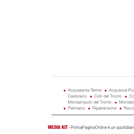
Acquasanta Terme
Acquaviva Pi
Castorano
Colli del Tronto
Co
Monsampolo del Tronto
Montalt
Palmiano
Ripatransone
Rocca
MEDIA KIT
- PrimaPaginaOnline è un quotidiano 