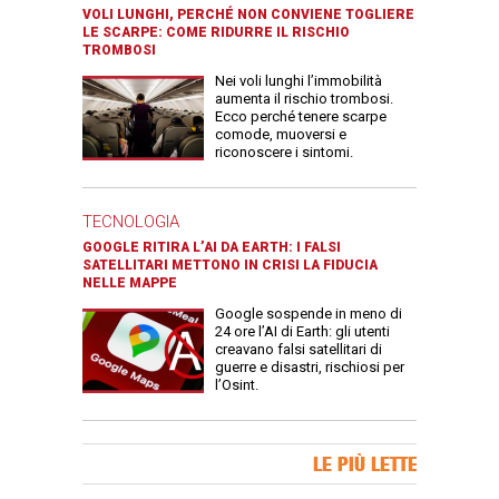
VOLI LUNGHI, PERCHÉ NON CONVIENE TOGLIERE
LE SCARPE: COME RIDURRE IL RISCHIO
TROMBOSI
Nei voli lunghi l’immobilità
aumenta il rischio trombosi.
Ecco perché tenere scarpe
comode, muoversi e
riconoscere i sintomi.
TECNOLOGIA
GOOGLE RITIRA L’AI DA EARTH: I FALSI
SATELLITARI METTONO IN CRISI LA FIDUCIA
NELLE MAPPE
Google sospende in meno di
24 ore l’AI di Earth: gli utenti
creavano falsi satellitari di
guerre e disastri, rischiosi per
l’Osint.
Banner Slice
LE PIÙ LETTE