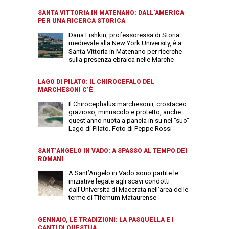
SANTA VITTORIA IN MATENANO: DALL’AMERICA
PER UNA RICERCA STORICA
Dana Fishkin, professoressa di Storia
medievale alla New York University, è a
Santa Vittoria in Matenano per ricerche
sulla presenza ebraica nelle Marche
LAGO DI PILATO: IL CHIROCEFALO DEL
MARCHESONI C’È
Il Chirocephalus marchesonii, crostaceo
grazioso, minuscolo e protetto, anche
quest'anno nuota a pancia in su nel "suo"
Lago di Pilato. Foto di Peppe Rossi
SANT’ANGELO IN VADO: A SPASSO AL TEMPO DEI
ROMANI
A Sant’Angelo in Vado sono partite le
iniziative legate agli scavi condotti
dall’Università di Macerata nell’area delle
terme di Tifernum Mataurense
GENNAIO, LE TRADIZIONI: LA PASQUELLA E I
CANTI DI QUESTUA