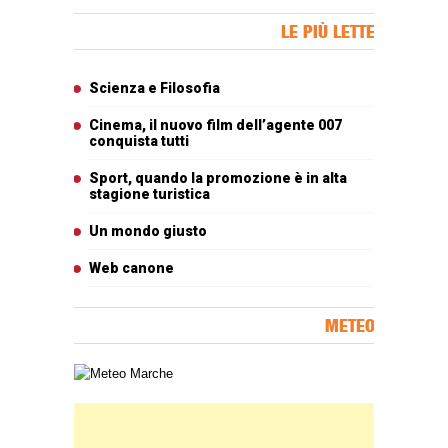
Banner Slice
LE PIÙ LETTE
Articoli più letti
Scienza e Filosofia
Cinema, il nuovo film dell’agente 007
conquista tutti
Sport, quando la promozione è in alta
stagione turistica
Un mondo giusto
Web canone
METEO
Carta meteorologica delle Marche
Banner Slice