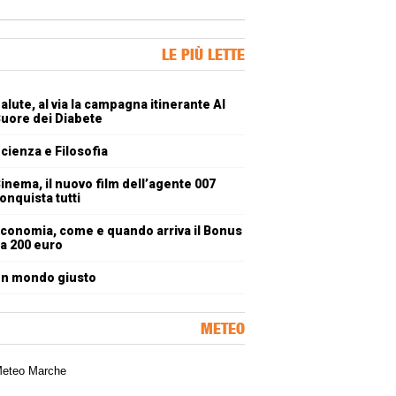
ner Slice
LE PIÙ LETTE
oli più letti
alute, al via la campagna itinerante Al
uore dei Diabete
cienza e Filosofia
inema, il nuovo film dell’agente 007
onquista tutti
conomia, come e quando arriva il Bonus
a 200 euro
n mondo giusto
METEO
a meteorologica delle Marche