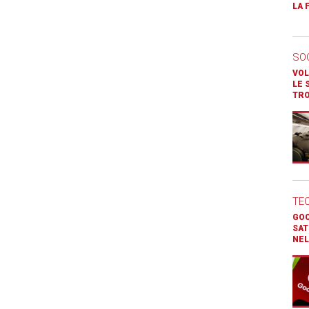
LA 
SO
VOL
LE 
TR
TE
GOO
SAT
NEL