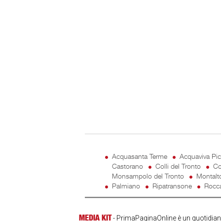
Acquasanta Terme
Acquaviva Pi
Castorano
Colli del Tronto
Co
Monsampolo del Tronto
Montalt
Palmiano
Ripatransone
Rocca
MEDIA KIT
- PrimaPaginaOnline è un quotidiano 