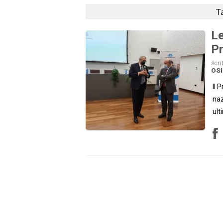
T
Le
Pr
scri
OS
Il 
naz
ult