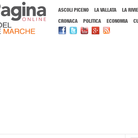
Menu Principale
ASCOLI PICENO
LA VALLATA
LA RIVI
Sei in:
PrimaPaginaOnline.it
Home
»
Darco Pellos
CRONACA
POLITICA
ECONOMIA
C