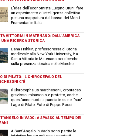
L'idea dell'economista Luigino Bruni: fare
un esperimento di intelligenza collettiva
per una mappatura dal basso dei Monti
Frumentari in Italia
TA VITTORIA IN MATENANO: DALL’AMERICA
 UNA RICERCA STORICA
Dana Fishkin, professoressa di Storia
medievale alla New York University, è a
Santa Vittoria in Matenano per ricerche
sulla presenza ebraica nelle Marche
O DI PILATO: IL CHIROCEFALO DEL
CHESONI C’È
Il Chirocephalus marchesonii, crostaceo
grazioso, minuscolo e protetto, anche
quest'anno nuota a pancia in su nel "suo"
Lago di Pilato. Foto di Peppe Rossi
T’ANGELO IN VADO: A SPASSO AL TEMPO DEI
MANI
A Sant’Angelo in Vado sono partite le
iniziative legate agli scavi condotti