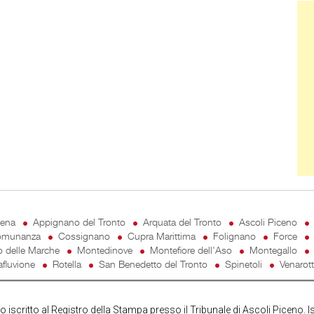
Ban
cena
Appignano del Tronto
Arquata del Tronto
Ascoli Piceno
munanza
Cossignano
Cupra Marittima
Folignano
Force
o delle Marche
Montedinove
Montefiore dell'Aso
Montegallo
fluvione
Rotella
San Benedetto del Tronto
Spinetoli
Venarot
iscritto al Registro della Stampa presso il Tribunale di Ascoli Piceno. I