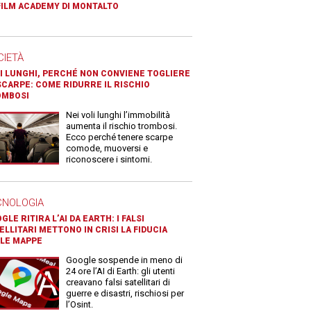
FILM ACADEMY DI MONTALTO
CIETÀ
I LUNGHI, PERCHÉ NON CONVIENE TOGLIERE
SCARPE: COME RIDURRE IL RISCHIO
OMBOSI
Nei voli lunghi l’immobilità
aumenta il rischio trombosi.
Ecco perché tenere scarpe
comode, muoversi e
riconoscere i sintomi.
CNOLOGIA
GLE RITIRA L’AI DA EARTH: I FALSI
ELLITARI METTONO IN CRISI LA FIDUCIA
LE MAPPE
Google sospende in meno di
24 ore l’AI di Earth: gli utenti
creavano falsi satellitari di
guerre e disastri, rischiosi per
l’Osint.