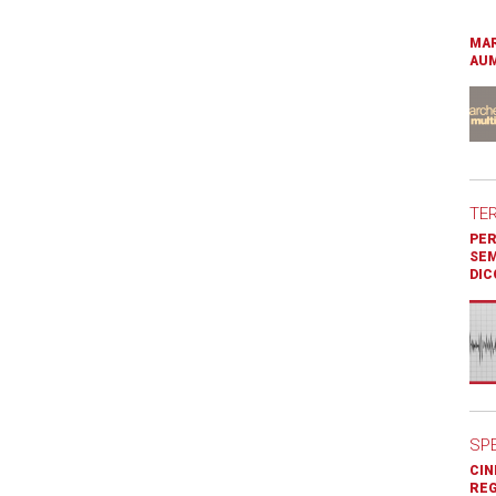
MAR
AUM
TE
PER
SEM
DIC
SP
CIN
REG