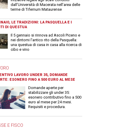
dall’Università di Macerata nell’area delle
terme di Tifernum Mataurense
NAIO, LE TRADIZIONI: LA PASQUELLA E I
TI DI QUESTUA
Il 5 gennaio si rinnova ad Ascoli Piceno e
nei dintorni l'antico rito della Pasquella:
una questua di casa in casa alla ricerca di
cibo e vino
VORO
ENTIVO LAVORO UNDER 35, DOMANDE
RTE: ESONERO FINO A 500 EURO AL MESE
Domande aperte per
stabilizzare gli under 35:
esonero contributivo fino a 500
euro al mese per 24 mesi.
Requisiti e procedura.
SE E FISCO