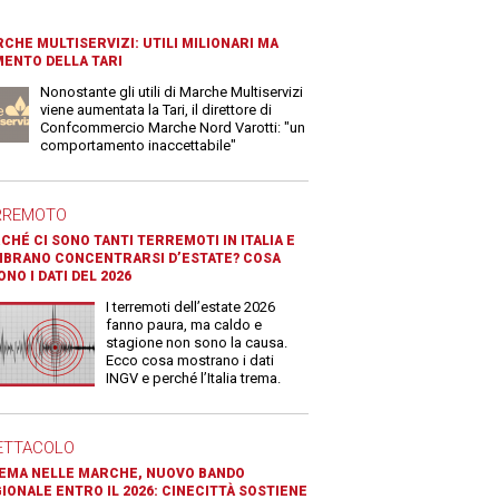
CHE MULTISERVIZI: UTILI MILIONARI MA
ENTO DELLA TARI
Nonostante gli utili di Marche Multiservizi
viene aumentata la Tari, il direttore di
Confcommercio Marche Nord Varotti: "un
comportamento inaccettabile"
RREMOTO
CHÉ CI SONO TANTI TERREMOTI IN ITALIA E
BRANO CONCENTRARSI D’ESTATE? COSA
ONO I DATI DEL 2026
I terremoti dell’estate 2026
fanno paura, ma caldo e
stagione non sono la causa.
Ecco cosa mostrano i dati
INGV e perché l’Italia trema.
ETTACOLO
EMA NELLE MARCHE, NUOVO BANDO
IONALE ENTRO IL 2026: CINECITTÀ SOSTIENE