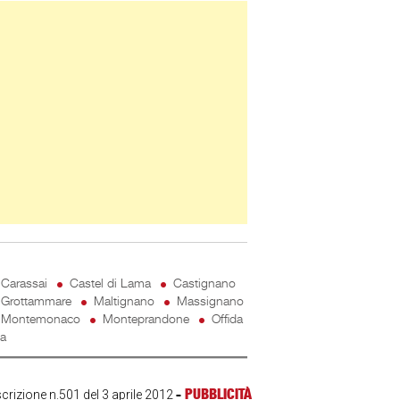
ner Slice
Carassai
Castel di Lama
Castignano
Grottammare
Maltignano
Massignano
Montemonaco
Monteprandone
Offida
ta
-
PUBBLICITÀ
scrizione n.501 del 3 aprile 2012