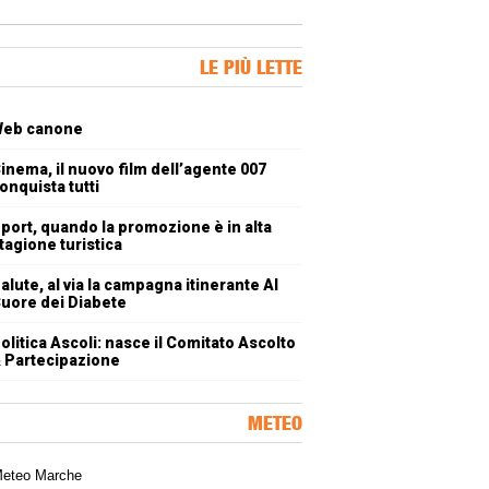
ner Slice
LE PIÙ LETTE
oli più letti
eb canone
inema, il nuovo film dell’agente 007
onquista tutti
port, quando la promozione è in alta
tagione turistica
alute, al via la campagna itinerante Al
uore dei Diabete
olitica Ascoli: nasce il Comitato Ascolto
 Partecipazione
METEO
a meteorologica delle Marche