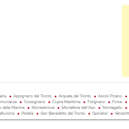
Ban
cena
Appignano del Tronto
Arquata del Tronto
Ascoli Piceno
munanza
Cossignano
Cupra Marittima
Folignano
Force
o delle Marche
Montedinove
Montefiore dell'Aso
Montegallo
fluvione
Rotella
San Benedetto del Tronto
Spinetoli
Venarot