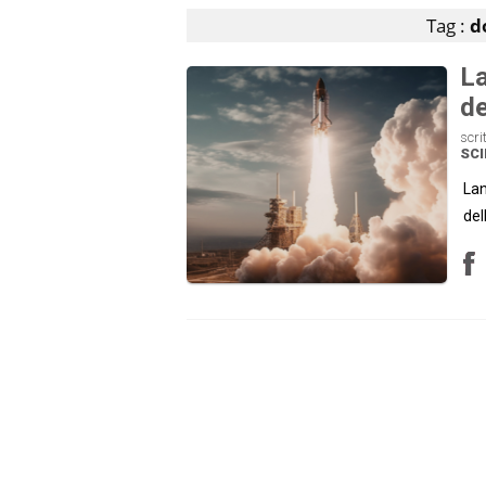
Tag :
d
La
de
scri
SC
Lan
del