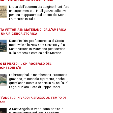
L'idea dell'economista Luigino Bruni: fare
un esperimento di intelligenza collettiva
per una mappatura dal basso dei Monti
Frumentari in Italia
TA VITTORIA IN MATENANO: DALL’AMERICA
 UNA RICERCA STORICA
Dana Fishkin, professoressa di Storia
medievale alla New York University, è a
Santa Vittoria in Matenano per ricerche
sulla presenza ebraica nelle Marche
O DI PILATO: IL CHIROCEFALO DEL
CHESONI C’È
Il Chirocephalus marchesonii, crostaceo
grazioso, minuscolo e protetto, anche
quest'anno nuota a pancia in su nel "suo"
Lago di Pilato. Foto di Peppe Rossi
T’ANGELO IN VADO: A SPASSO AL TEMPO DEI
MANI
A Sant’Angelo in Vado sono partite le
iniziative legate agli scavi condotti