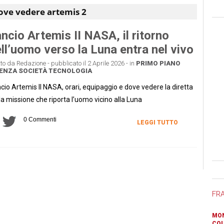
ove vedere artemis 2
ncio Artemis II NASA, il ritorno
ll’uomo verso la Luna entra nel vivo
tto da Redazione - pubblicato il 2 Aprile 2026 - in
PRIMO PIANO
IENZA
SOCIETÀ
TECNOLOGIA
cio Artemis II NASA, orari, equipaggio e dove vedere la diretta
la missione che riporta l’uomo vicino alla Luna
0 Commenti
LEGGI TUTTO
Ban
FR
MON
COL