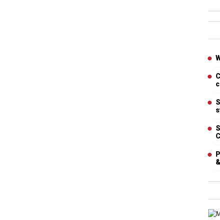
Ban
Artic
W
C
c
S
s
S
C
P
&
Cart