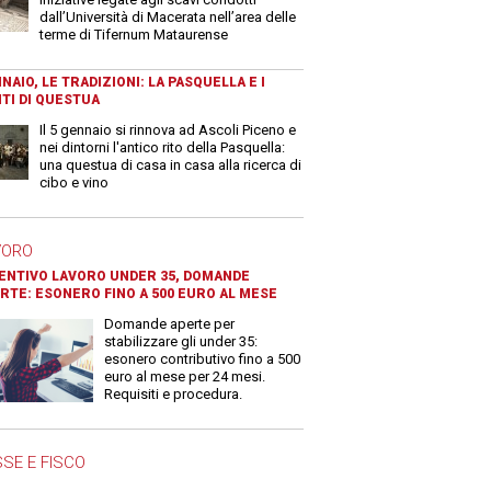
dall’Università di Macerata nell’area delle
terme di Tifernum Mataurense
NAIO, LE TRADIZIONI: LA PASQUELLA E I
TI DI QUESTUA
Il 5 gennaio si rinnova ad Ascoli Piceno e
nei dintorni l'antico rito della Pasquella:
una questua di casa in casa alla ricerca di
cibo e vino
VORO
ENTIVO LAVORO UNDER 35, DOMANDE
RTE: ESONERO FINO A 500 EURO AL MESE
Domande aperte per
stabilizzare gli under 35:
esonero contributivo fino a 500
euro al mese per 24 mesi.
Requisiti e procedura.
SE E FISCO