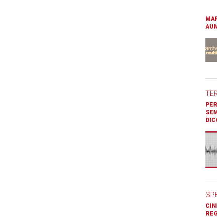
MAR
AUM
TE
PER
SEM
DIC
SP
CIN
REG