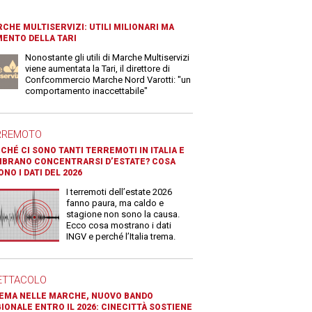
CHE MULTISERVIZI: UTILI MILIONARI MA
ENTO DELLA TARI
Nonostante gli utili di Marche Multiservizi
viene aumentata la Tari, il direttore di
Confcommercio Marche Nord Varotti: "un
comportamento inaccettabile"
RREMOTO
CHÉ CI SONO TANTI TERREMOTI IN ITALIA E
BRANO CONCENTRARSI D’ESTATE? COSA
ONO I DATI DEL 2026
I terremoti dell’estate 2026
fanno paura, ma caldo e
stagione non sono la causa.
Ecco cosa mostrano i dati
INGV e perché l’Italia trema.
ETTACOLO
EMA NELLE MARCHE, NUOVO BANDO
IONALE ENTRO IL 2026: CINECITTÀ SOSTIENE