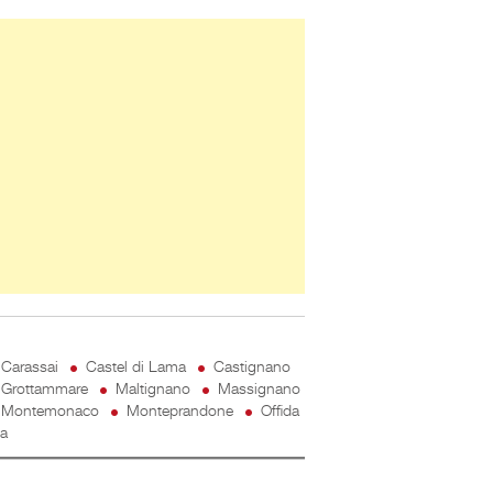
ner Slice
Carassai
Castel di Lama
Castignano
Grottammare
Maltignano
Massignano
Montemonaco
Monteprandone
Offida
ta