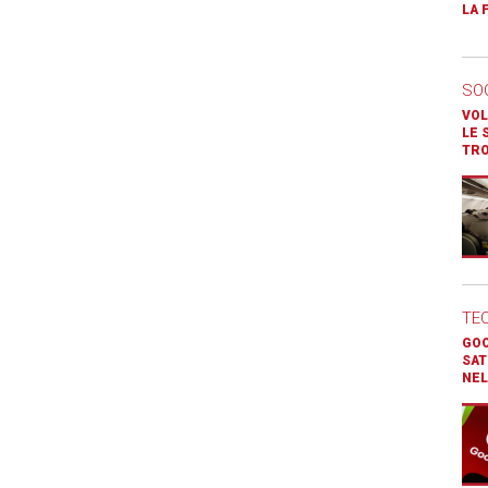
LA 
SO
VOL
LE 
TR
TE
GOO
SAT
NEL