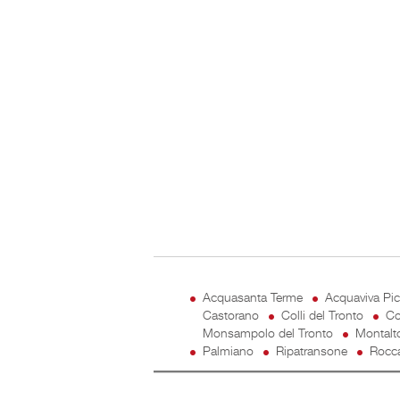
Acquasanta Terme
Acquaviva Pi
Castorano
Colli del Tronto
Co
Monsampolo del Tronto
Montalt
Palmiano
Ripatransone
Rocca