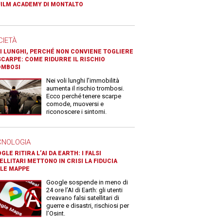
FILM ACADEMY DI MONTALTO
CIETÀ
I LUNGHI, PERCHÉ NON CONVIENE TOGLIERE
SCARPE: COME RIDURRE IL RISCHIO
OMBOSI
Nei voli lunghi l’immobilità
aumenta il rischio trombosi.
Ecco perché tenere scarpe
comode, muoversi e
riconoscere i sintomi.
CNOLOGIA
GLE RITIRA L’AI DA EARTH: I FALSI
ELLITARI METTONO IN CRISI LA FIDUCIA
LE MAPPE
Google sospende in meno di
24 ore l’AI di Earth: gli utenti
creavano falsi satellitari di
guerre e disastri, rischiosi per
l’Osint.