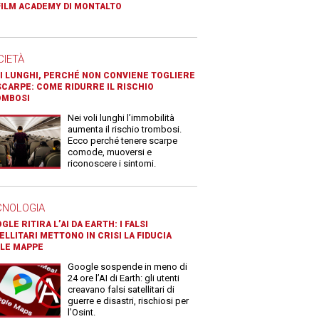
FILM ACADEMY DI MONTALTO
CIETÀ
I LUNGHI, PERCHÉ NON CONVIENE TOGLIERE
SCARPE: COME RIDURRE IL RISCHIO
OMBOSI
Nei voli lunghi l’immobilità
aumenta il rischio trombosi.
Ecco perché tenere scarpe
comode, muoversi e
riconoscere i sintomi.
CNOLOGIA
GLE RITIRA L’AI DA EARTH: I FALSI
ELLITARI METTONO IN CRISI LA FIDUCIA
LE MAPPE
Google sospende in meno di
24 ore l’AI di Earth: gli utenti
creavano falsi satellitari di
guerre e disastri, rischiosi per
l’Osint.