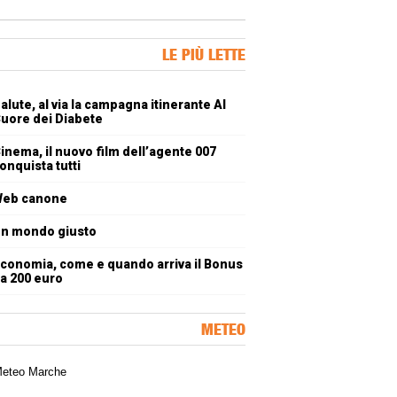
ner Slice
LE PIÙ LETTE
oli più letti
alute, al via la campagna itinerante Al
uore dei Diabete
inema, il nuovo film dell’agente 007
onquista tutti
eb canone
n mondo giusto
conomia, come e quando arriva il Bonus
a 200 euro
METEO
a meteorologica delle Marche