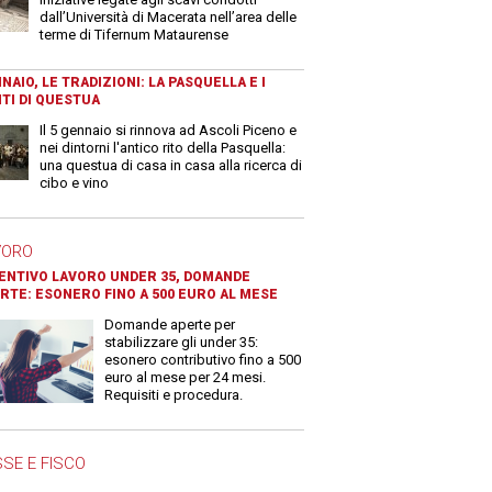
dall’Università di Macerata nell’area delle
terme di Tifernum Mataurense
NAIO, LE TRADIZIONI: LA PASQUELLA E I
TI DI QUESTUA
Il 5 gennaio si rinnova ad Ascoli Piceno e
nei dintorni l'antico rito della Pasquella:
una questua di casa in casa alla ricerca di
cibo e vino
VORO
ENTIVO LAVORO UNDER 35, DOMANDE
RTE: ESONERO FINO A 500 EURO AL MESE
Domande aperte per
stabilizzare gli under 35:
esonero contributivo fino a 500
euro al mese per 24 mesi.
Requisiti e procedura.
SE E FISCO