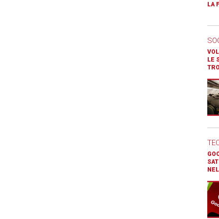
LA 
SO
VOL
LE 
TR
TE
GOO
SAT
NEL