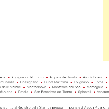
Ban
cena
Appignano del Tronto
Arquata del Tronto
Ascoli Piceno
munanza
Cossignano
Cupra Marittima
Folignano
Force
o delle Marche
Montedinove
Montefiore dell'Aso
Montegallo
fluvione
Rotella
San Benedetto del Tronto
Spinetoli
Venarot
iscritto al Registro della Stampa presso il Tribunale di Ascoli Piceno. I