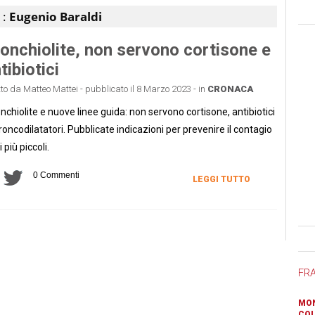
 :
Eugenio Baraldi
onchiolite, non servono cortisone e
tibiotici
tto da Matteo Mattei - pubblicato il 8 Marzo 2023 - in
CRONACA
nchiolite e nuove linee guida: non servono cortisone, antibiotici
roncodilatatori. Pubblicate indicazioni per prevenire il contagio
i più piccoli.
0 Commenti
LEGGI TUTTO
Ban
FR
MON
COL