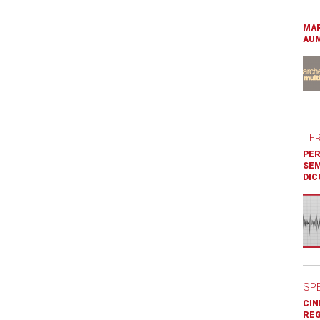
MAR
AUM
TE
PER
SEM
DIC
SP
CIN
REG