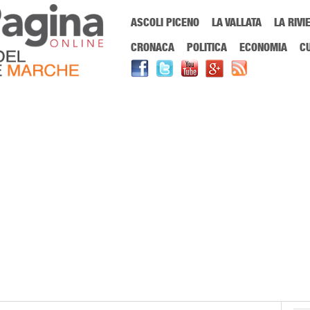
Menu Principale
ASCOLI PICENO
LA VALLATA
LA RIVI
Sei in:
PrimaPaginaOnline.it
Home
»
Eugenio Baraldi
CRONACA
POLITICA
ECONOMIA
C