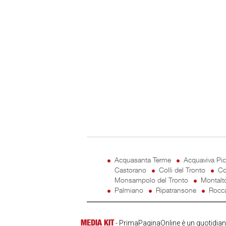
Acquasanta Terme
Acquaviva Pi
Castorano
Colli del Tronto
Co
Monsampolo del Tronto
Montalt
Palmiano
Ripatransone
Rocca
MEDIA KIT
- PrimaPaginaOnline è un quotidiano 