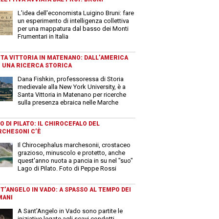
L'idea dell'economista Luigino Bruni: fare
un esperimento di intelligenza collettiva
per una mappatura dal basso dei Monti
Frumentari in Italia
TA VITTORIA IN MATENANO: DALL’AMERICA
 UNA RICERCA STORICA
Dana Fishkin, professoressa di Storia
medievale alla New York University, è a
Santa Vittoria in Matenano per ricerche
sulla presenza ebraica nelle Marche
O DI PILATO: IL CHIROCEFALO DEL
CHESONI C’È
Il Chirocephalus marchesonii, crostaceo
grazioso, minuscolo e protetto, anche
quest'anno nuota a pancia in su nel "suo"
Lago di Pilato. Foto di Peppe Rossi
T’ANGELO IN VADO: A SPASSO AL TEMPO DEI
MANI
A Sant’Angelo in Vado sono partite le
iniziative legate agli scavi condotti