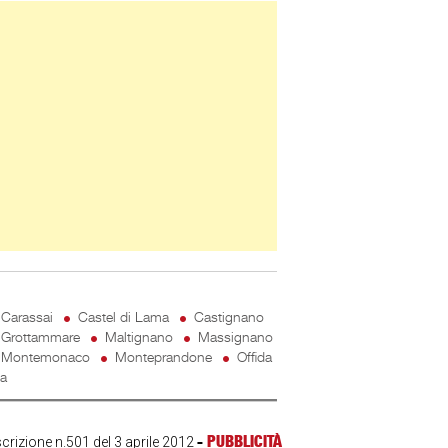
ner Slice
Carassai
Castel di Lama
Castignano
Grottammare
Maltignano
Massignano
Montemonaco
Monteprandone
Offida
ta
-
PUBBLICITÀ
scrizione n.501 del 3 aprile 2012