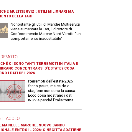
CHE MULTISERVIZI: UTILI MILIONARI MA
ENTO DELLA TARI
Nonostante gli utili di Marche Multiservizi
viene aumentata la Tari, il direttore di
Confcommercio Marche Nord Varotti: "un
comportamento inaccettabile"
RREMOTO
CHÉ CI SONO TANTI TERREMOTI IN ITALIA E
BRANO CONCENTRARSI D’ESTATE? COSA
ONO I DATI DEL 2026
I terremoti dell’estate 2026
fanno paura, ma caldo e
stagione non sono la causa.
Ecco cosa mostrano i dati
INGV e perché l’Italia trema.
ETTACOLO
EMA NELLE MARCHE, NUOVO BANDO
IONALE ENTRO IL 2026: CINECITTÀ SOSTIENE