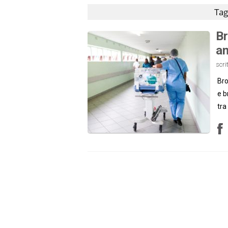
Tag
Br
an
scri
Bro
e b
tra 