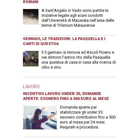
ROMANI
A Sant’Angelo in Vado sono partite le
iniziative legate agli scavi condotti
dall’Università di Macerata nell’area delle
terme di Tifernum Mataurense
GENNAIO, LE TRADIZIONI: LA PASQUELLA E I
CANTI DI QUESTUA
Il 5 gennaio si rinnova ad Ascoli Piceno e
nei dintorni l'antico rito della Pasquella:
una questua di casa in casa alla ricerca di
cibo e vino
LAVORO
INCENTIVO LAVORO UNDER 35, DOMANDE
APERTE: ESONERO FINO A 500 EURO AL MESE
Domande aperte per
stabilizzare gli under 35:
esonero contributivo fino a 500
euro al mese per 24 mesi.
Requisiti e procedura.