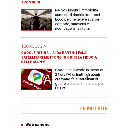
TROMBOSI
Nei voli lunghi l’immobilità
aumenta il rischio trombosi.
Ecco perché tenere scarpe
comode, muoversi e
riconoscere i sintomi.
TECNOLOGIA
GOOGLE RITIRA L’AI DA EARTH: I FALSI
SATELLITARI METTONO IN CRISI LA FIDUCIA
NELLE MAPPE
Google sospende in meno di
24 ore l’AI di Earth: gli utenti
creavano falsi satellitari di
guerre e disastri, rischiosi per
l’Osint.
Banner Slice
LE PIÙ LETTE
Articoli più letti
Web canone