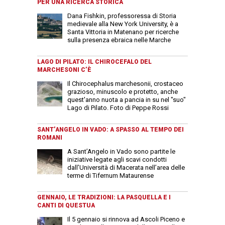
PER UNA RICERCA STORICA
Dana Fishkin, professoressa di Storia
medievale alla New York University, è a
Santa Vittoria in Matenano per ricerche
sulla presenza ebraica nelle Marche
LAGO DI PILATO: IL CHIROCEFALO DEL
MARCHESONI C’È
Il Chirocephalus marchesonii, crostaceo
grazioso, minuscolo e protetto, anche
quest'anno nuota a pancia in su nel "suo"
Lago di Pilato. Foto di Peppe Rossi
SANT’ANGELO IN VADO: A SPASSO AL TEMPO DEI
ROMANI
A Sant’Angelo in Vado sono partite le
iniziative legate agli scavi condotti
dall’Università di Macerata nell’area delle
terme di Tifernum Mataurense
GENNAIO, LE TRADIZIONI: LA PASQUELLA E I
CANTI DI QUESTUA
Il 5 gennaio si rinnova ad Ascoli Piceno e