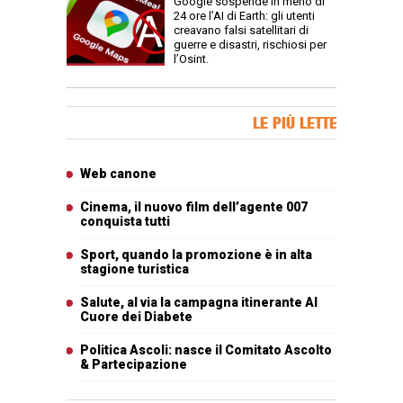
Google sospende in meno di
24 ore l’AI di Earth: gli utenti
creavano falsi satellitari di
guerre e disastri, rischiosi per
l’Osint.
Banner Slice
LE PIÙ LETTE
Articoli più letti
Web canone
Cinema, il nuovo film dell’agente 007
conquista tutti
Sport, quando la promozione è in alta
stagione turistica
Salute, al via la campagna itinerante Al
Cuore dei Diabete
Politica Ascoli: nasce il Comitato Ascolto
& Partecipazione