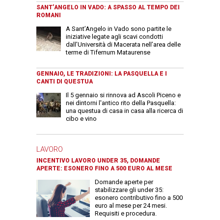
SANT’ANGELO IN VADO: A SPASSO AL TEMPO DEI
ROMANI
A Sant’Angelo in Vado sono partite le
iniziative legate agli scavi condotti
dall’Università di Macerata nell’area delle
terme di Tifernum Mataurense
GENNAIO, LE TRADIZIONI: LA PASQUELLA E I
CANTI DI QUESTUA
Il 5 gennaio si rinnova ad Ascoli Piceno e
nei dintorni l'antico rito della Pasquella:
una questua di casa in casa alla ricerca di
cibo e vino
LAVORO
INCENTIVO LAVORO UNDER 35, DOMANDE
APERTE: ESONERO FINO A 500 EURO AL MESE
Domande aperte per
stabilizzare gli under 35:
esonero contributivo fino a 500
euro al mese per 24 mesi.
Requisiti e procedura.