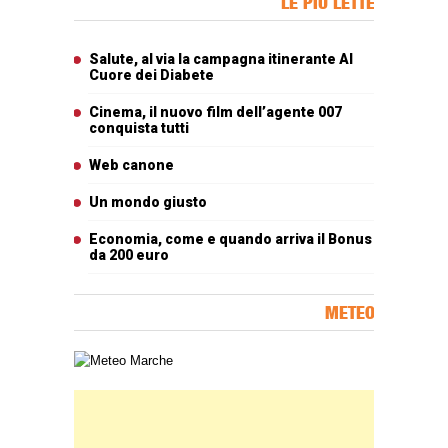
LE PIÙ LETTE
Articoli più letti
Salute, al via la campagna itinerante Al
Cuore dei Diabete
Cinema, il nuovo film dell’agente 007
conquista tutti
Web canone
Un mondo giusto
Economia, come e quando arriva il Bonus
da 200 euro
METEO
Carta meteorologica delle Marche
Banner Slice