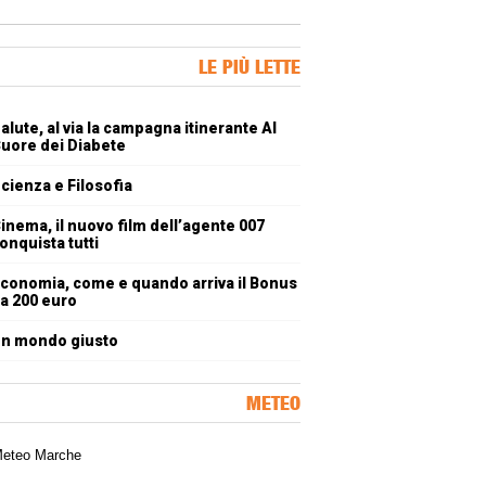
ner Slice
LE PIÙ LETTE
oli più letti
alute, al via la campagna itinerante Al
uore dei Diabete
cienza e Filosofia
inema, il nuovo film dell’agente 007
onquista tutti
conomia, come e quando arriva il Bonus
a 200 euro
n mondo giusto
METEO
a meteorologica delle Marche