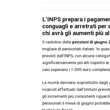
Articolo
Testo articolo principale
L’INPS prepara i pagamen
conguagli e arretrati per
chi avrà gli aumenti più a
Il cedolino delle
pensioni di giugno 
migliaia di pensionati italiani. In que
previsti dall’INPS, con alcune catego
significativamente più alti rispetto a
casi superano i 1.000 euro complessi
Le novità derivano soprattutto dagli 
ricalcoli effettuati dall’Istituto prev
gli incrementi più consistenti riguar
pensionati il mese di giugno potrebb