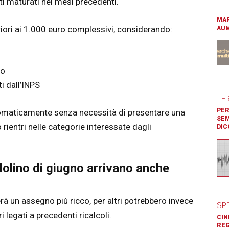
i maturati nei mesi precedenti.
MAR
eriori ai 1.000 euro complessivi, considerando:
AUM
io
ti dall’INPS
TE
PER
maticamente senza necessità di presentare una
SEM
ientri nelle categorie interessate dagli
DIC
olino di giugno arrivano anche
rà un assegno più ricco, per altri potrebbero invece
SP
 legati a precedenti ricalcoli.
CIN
REG