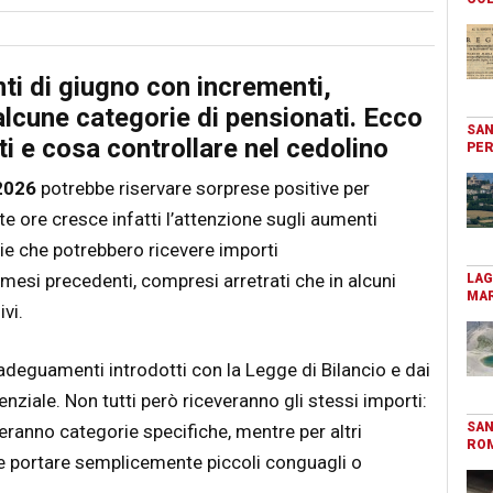
ti di giugno con incrementi,
 alcune categorie di pensionati. Ecco
SAN
lti e cosa controllare nel cedolino
PER
2026
potrebbe riservare sorprese positive per
ste ore cresce infatti l’attenzione sugli aumenti
rie che potrebbero ricevere importi
i mesi precedenti, compresi arretrati che in alcuni
LAG
MAR
vi.
adeguamenti introdotti con la Legge di Bilancio e dai
idenziale. Non tutti però riceveranno gli stessi importi:
SAN
deranno categorie specifiche, mentre per altri
RO
e portare semplicemente piccoli conguagli o