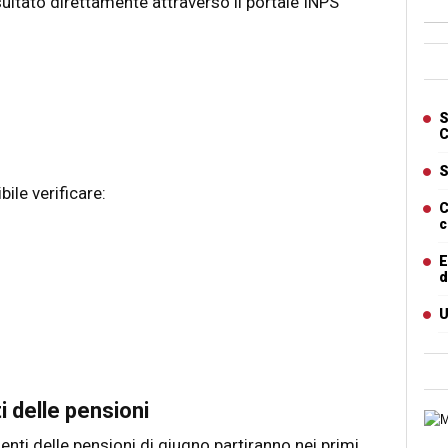
ultato direttamente attraverso il portale INPS
Ban
Artic
S
C
S
bile verificare:
C
c
E
d
U
 delle pensioni
Cart
i delle pensioni di giugno partiranno nei primi