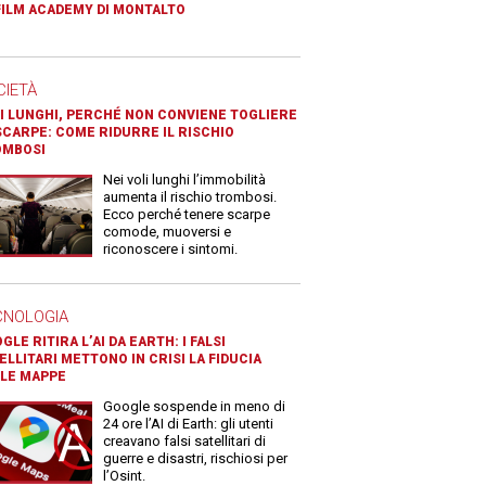
FILM ACADEMY DI MONTALTO
CIETÀ
I LUNGHI, PERCHÉ NON CONVIENE TOGLIERE
SCARPE: COME RIDURRE IL RISCHIO
OMBOSI
Nei voli lunghi l’immobilità
aumenta il rischio trombosi.
Ecco perché tenere scarpe
comode, muoversi e
riconoscere i sintomi.
CNOLOGIA
GLE RITIRA L’AI DA EARTH: I FALSI
ELLITARI METTONO IN CRISI LA FIDUCIA
LE MAPPE
Google sospende in meno di
24 ore l’AI di Earth: gli utenti
creavano falsi satellitari di
guerre e disastri, rischiosi per
l’Osint.