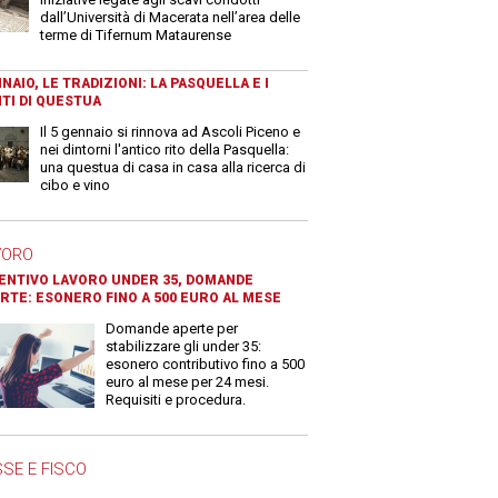
dall’Università di Macerata nell’area delle
terme di Tifernum Mataurense
NAIO, LE TRADIZIONI: LA PASQUELLA E I
TI DI QUESTUA
Il 5 gennaio si rinnova ad Ascoli Piceno e
nei dintorni l'antico rito della Pasquella:
una questua di casa in casa alla ricerca di
cibo e vino
VORO
ENTIVO LAVORO UNDER 35, DOMANDE
RTE: ESONERO FINO A 500 EURO AL MESE
Domande aperte per
stabilizzare gli under 35:
esonero contributivo fino a 500
euro al mese per 24 mesi.
Requisiti e procedura.
SE E FISCO