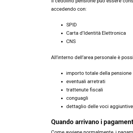
Il cedolino pensione può essere cons
accedendo con:
SPID
Carta d’Identità Elettronica
CNS
All’interno dell’area personale è possi
importo totale della pensione
eventuali arretrati
trattenute fiscali
conguagli
dettaglio delle voci aggiuntive
Quando arrivano i pagamenti
Come avviene normalmente, i pagament