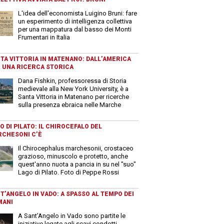
L'idea dell'economista Luigino Bruni: fare
un esperimento di intelligenza collettiva
per una mappatura dal basso dei Monti
Frumentari in Italia
TA VITTORIA IN MATENANO: DALL’AMERICA
 UNA RICERCA STORICA
Dana Fishkin, professoressa di Storia
medievale alla New York University, è a
Santa Vittoria in Matenano per ricerche
sulla presenza ebraica nelle Marche
O DI PILATO: IL CHIROCEFALO DEL
CHESONI C’È
Il Chirocephalus marchesonii, crostaceo
grazioso, minuscolo e protetto, anche
quest'anno nuota a pancia in su nel "suo"
Lago di Pilato. Foto di Peppe Rossi
T’ANGELO IN VADO: A SPASSO AL TEMPO DEI
MANI
A Sant’Angelo in Vado sono partite le
iniziative legate agli scavi condotti