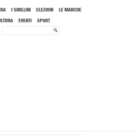
ERA
I SIBILLINI
ELEZIONI
LE MARCHE
enti e arretrati nel cedolino: chi può ricevere fino a 1.000 euro in più
ULTURA
EVENTI
SPORT