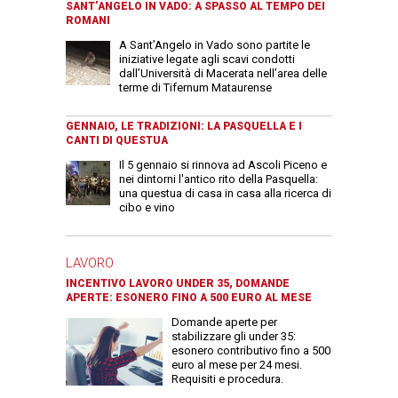
SANT’ANGELO IN VADO: A SPASSO AL TEMPO DEI
ROMANI
A Sant’Angelo in Vado sono partite le
iniziative legate agli scavi condotti
dall’Università di Macerata nell’area delle
terme di Tifernum Mataurense
GENNAIO, LE TRADIZIONI: LA PASQUELLA E I
CANTI DI QUESTUA
Il 5 gennaio si rinnova ad Ascoli Piceno e
nei dintorni l'antico rito della Pasquella:
una questua di casa in casa alla ricerca di
cibo e vino
LAVORO
INCENTIVO LAVORO UNDER 35, DOMANDE
APERTE: ESONERO FINO A 500 EURO AL MESE
Domande aperte per
stabilizzare gli under 35:
esonero contributivo fino a 500
euro al mese per 24 mesi.
Requisiti e procedura.