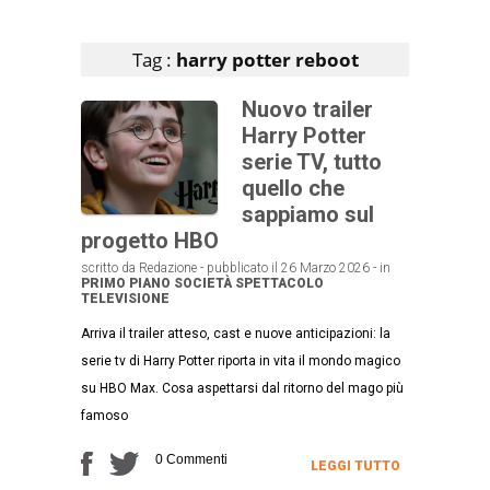
Articoli che contengono il tag selezionato
Tag :
harry potter reboot
Nuovo trailer
Harry Potter
serie TV, tutto
quello che
sappiamo sul
progetto HBO
scritto da Redazione - pubblicato il 26 Marzo 2026 - in
PRIMO PIANO
SOCIETÀ
SPETTACOLO
TELEVISIONE
Arriva il trailer atteso, cast e nuove anticipazioni: la
serie tv di Harry Potter riporta in vita il mondo magico
su HBO Max. Cosa aspettarsi dal ritorno del mago più
famoso
0 Commenti
LEGGI TUTTO