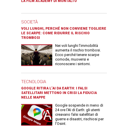
LA FILM ACADEMY DI MONTALTO
SOCIETÀ
VOLI LUNGHI, PERCHÉ NON CONVIENE TOGLIERE
LE SCARPE: COME RIDURRE IL RISCHIO
TROMBOSI
Nei voli lunghi l’immobilità
aumenta il rischio trombosi.
Ecco perché tenere scarpe
comode, muoversi e
riconoscere i sintomi.
TECNOLOGIA
GOOGLE RITIRA L’AI DA EARTH: I FALSI
SATELLITARI METTONO IN CRISI LA FIDUCIA
NELLE MAPPE
Google sospende in meno di
24 ore l’AI di Earth: gli utenti
creavano falsi satellitari di
guerre e disastri, rischiosi per
l’Osint.