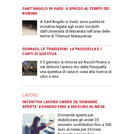
SANT’ANGELO IN VADO: A SPASSO AL TEMPO DEI
ROMANI
A Sant’Angelo in Vado sono partite le
iniziative legate agli scavi condotti
dall’Università di Macerata nell’area delle
terme di Tifernum Mataurense
GENNAIO, LE TRADIZIONI: LA PASQUELLA E I
CANTI DI QUESTUA
Il 5 gennaio si rinnova ad Ascoli Piceno e
nei dintorni l'antico rito della Pasquella:
una questua di casa in casa alla ricerca di
cibo e vino
LAVORO
INCENTIVO LAVORO UNDER 35, DOMANDE
APERTE: ESONERO FINO A 500 EURO AL MESE
Domande aperte per
stabilizzare gli under 35:
esonero contributivo fino a 500
euro al mese per 24 mesi.