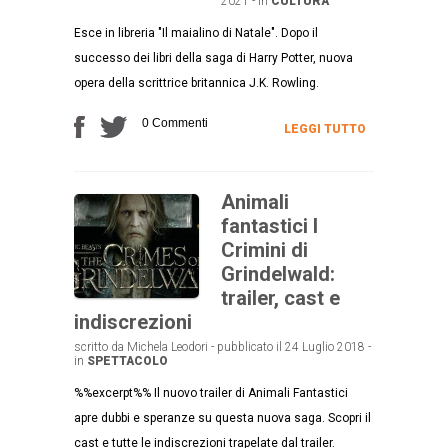
2021 - in
CULTURA
Esce in libreria "Il maialino di Natale". Dopo il
successo dei libri della saga di Harry Potter, nuova
opera della scrittrice britannica J.K. Rowling.
0 Commenti
LEGGI TUTTO
Animali
fantastici I
Crimini di
Grindelwald:
trailer, cast e
indiscrezioni
scritto da Michela Leodori - pubblicato il 24 Luglio 2018 -
in
SPETTACOLO
%%excerpt%% Il nuovo trailer di Animali Fantastici
apre dubbi e speranze su questa nuova saga. Scopri il
cast e tutte le indiscrezioni trapelate dal trailer.