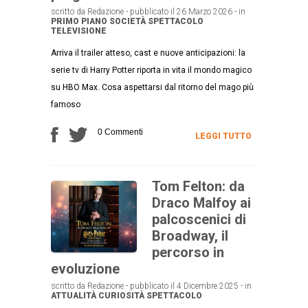
scritto da Redazione - pubblicato il 26 Marzo 2026 - in
PRIMO PIANO
SOCIETÀ
SPETTACOLO
TELEVISIONE
Arriva il trailer atteso, cast e nuove anticipazioni: la
serie tv di Harry Potter riporta in vita il mondo magico
su HBO Max. Cosa aspettarsi dal ritorno del mago più
famoso
0 Commenti
LEGGI TUTTO
Tom Felton: da
Draco Malfoy ai
palcoscenici di
Broadway, il
percorso in
evoluzione
scritto da Redazione - pubblicato il 4 Dicembre 2025 - in
ATTUALITÀ
CURIOSITÀ
SPETTACOLO