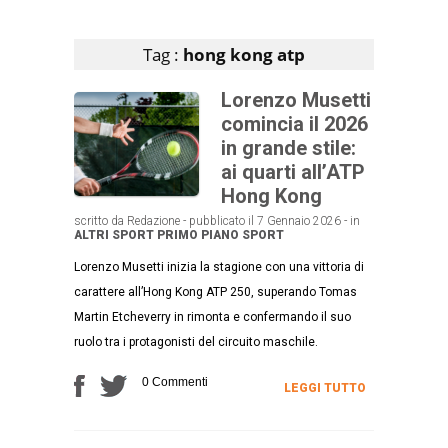
Articoli che contengono il tag selezionato
Tag :
hong kong atp
Lorenzo Musetti
comincia il 2026
in grande stile:
ai quarti all’ATP
Hong Kong
scritto da Redazione - pubblicato il 7 Gennaio 2026 - in
ALTRI SPORT
PRIMO PIANO
SPORT
Lorenzo Musetti inizia la stagione con una vittoria di
carattere all’Hong Kong ATP 250, superando Tomas
Martin Etcheverry in rimonta e confermando il suo
ruolo tra i protagonisti del circuito maschile.
0 Commenti
LEGGI TUTTO