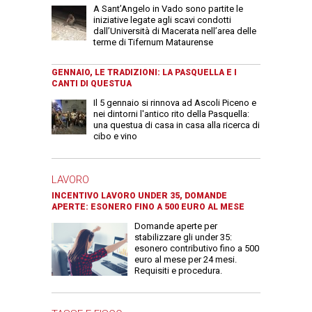
A Sant’Angelo in Vado sono partite le
iniziative legate agli scavi condotti
dall’Università di Macerata nell’area delle
terme di Tifernum Mataurense
GENNAIO, LE TRADIZIONI: LA PASQUELLA E I
CANTI DI QUESTUA
Il 5 gennaio si rinnova ad Ascoli Piceno e
nei dintorni l'antico rito della Pasquella:
una questua di casa in casa alla ricerca di
cibo e vino
LAVORO
INCENTIVO LAVORO UNDER 35, DOMANDE
APERTE: ESONERO FINO A 500 EURO AL MESE
Domande aperte per
stabilizzare gli under 35:
esonero contributivo fino a 500
euro al mese per 24 mesi.
Requisiti e procedura.