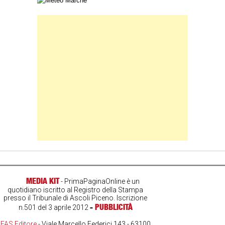
Carta meteorologica delle Marche
Banner Slice
MEDIA KIT
- PrimaPaginaOnline è un
quotidiano iscritto al Registro della Stampa
presso il Tribunale di Ascoli Piceno. Iscrizione
-
PUBBLICITÀ
n.501 del 3 aprile 2012
FAS Editore
- Viale Marcello Federici 143 - 63100