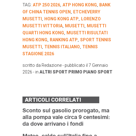
TAG:
ATP 250 2026
ATP HONG KONG
BANK
,
,
OF CHINA TENNIS OPEN
ETCHEVERRY
,
MUSETTI
HONG KONG ATP
LORENZO
,
,
MUSETTI VITTORIA
MUSETTI
MUSETTI
,
,
QUARTI HONG KONG
MUSETTI RISULTATI
,
HONG KONG
RANKING ATP
SPORT TENNIS
,
,
MUSETTI
TENNIS ITALIANO
TENNIS
,
,
STAGIONE 2026
scritto da
Redazione
- pubblicato il
7 Gennaio
2026
- in
ALTRI SPORT
PRIMO PIANO
SPORT
ARTICOLI CORRELATI
Sconto sul gasolio prorogato, ma
alla pompa vale circa 9 centesimi:
da dove arrivano i fondi
Meteo, caldo sull’Italia fino a