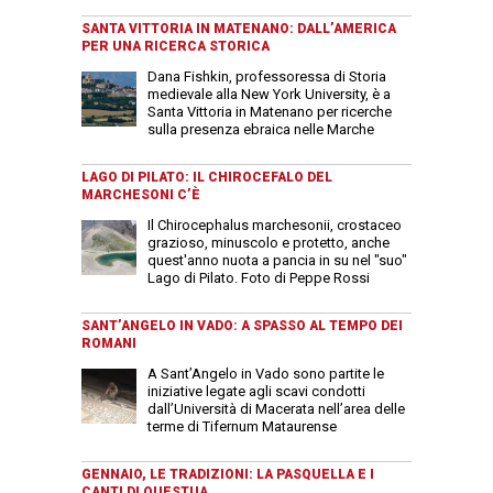
SANTA VITTORIA IN MATENANO: DALL’AMERICA
PER UNA RICERCA STORICA
Dana Fishkin, professoressa di Storia
medievale alla New York University, è a
Santa Vittoria in Matenano per ricerche
sulla presenza ebraica nelle Marche
LAGO DI PILATO: IL CHIROCEFALO DEL
MARCHESONI C’È
Il Chirocephalus marchesonii, crostaceo
grazioso, minuscolo e protetto, anche
quest'anno nuota a pancia in su nel "suo"
Lago di Pilato. Foto di Peppe Rossi
SANT’ANGELO IN VADO: A SPASSO AL TEMPO DEI
ROMANI
A Sant’Angelo in Vado sono partite le
iniziative legate agli scavi condotti
dall’Università di Macerata nell’area delle
terme di Tifernum Mataurense
GENNAIO, LE TRADIZIONI: LA PASQUELLA E I
CANTI DI QUESTUA