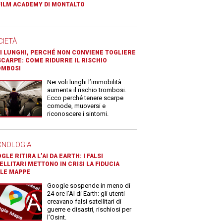
FILM ACADEMY DI MONTALTO
CIETÀ
I LUNGHI, PERCHÉ NON CONVIENE TOGLIERE
SCARPE: COME RIDURRE IL RISCHIO
OMBOSI
Nei voli lunghi l’immobilità
aumenta il rischio trombosi.
Ecco perché tenere scarpe
comode, muoversi e
riconoscere i sintomi.
CNOLOGIA
GLE RITIRA L’AI DA EARTH: I FALSI
ELLITARI METTONO IN CRISI LA FIDUCIA
LE MAPPE
Google sospende in meno di
24 ore l’AI di Earth: gli utenti
creavano falsi satellitari di
guerre e disastri, rischiosi per
l’Osint.