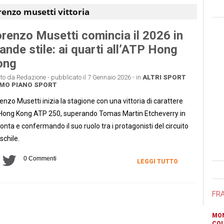
renzo musetti vittoria
renzo Musetti comincia il 2026 in
ande stile: ai quarti all’ATP Hong
ong
tto da Redazione - pubblicato il 7 Gennaio 2026 - in
ALTRI SPORT
MO PIANO
SPORT
enzo Musetti inizia la stagione con una vittoria di carattere
’Hong Kong ATP 250, superando Tomas Martin Etcheverry in
onta e confermando il suo ruolo tra i protagonisti del circuito
chile.
0 Commenti
LEGGI TUTTO
Ban
FR
MON
COL