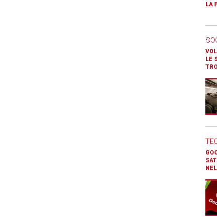
LA 
SO
VOL
LE 
TR
TE
GOO
SAT
NEL