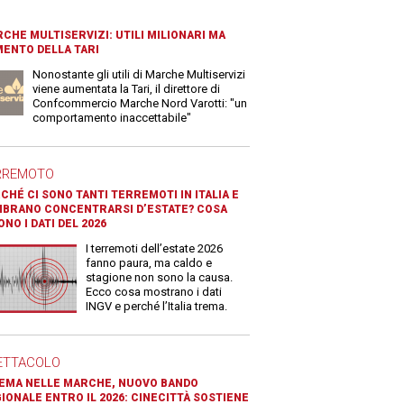
CHE MULTISERVIZI: UTILI MILIONARI MA
ENTO DELLA TARI
Nonostante gli utili di Marche Multiservizi
viene aumentata la Tari, il direttore di
Confcommercio Marche Nord Varotti: "un
comportamento inaccettabile"
RREMOTO
CHÉ CI SONO TANTI TERREMOTI IN ITALIA E
BRANO CONCENTRARSI D’ESTATE? COSA
ONO I DATI DEL 2026
I terremoti dell’estate 2026
fanno paura, ma caldo e
stagione non sono la causa.
Ecco cosa mostrano i dati
INGV e perché l’Italia trema.
ETTACOLO
EMA NELLE MARCHE, NUOVO BANDO
IONALE ENTRO IL 2026: CINECITTÀ SOSTIENE