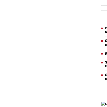
Ban
Artic
P
&
S
s
W
S
C
C
c
Cart