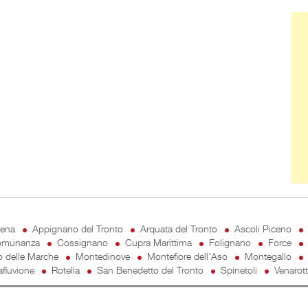
Ban
cena
Appignano del Tronto
Arquata del Tronto
Ascoli Piceno
munanza
Cossignano
Cupra Marittima
Folignano
Force
o delle Marche
Montedinove
Montefiore dell'Aso
Montegallo
fluvione
Rotella
San Benedetto del Tronto
Spinetoli
Venarot