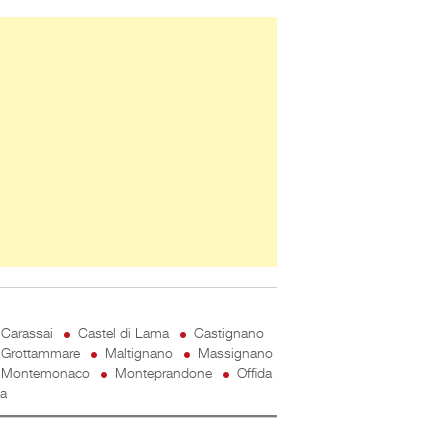
ner Slice
Carassai
Castel di Lama
Castignano
Grottammare
Maltignano
Massignano
Montemonaco
Monteprandone
Offida
ta