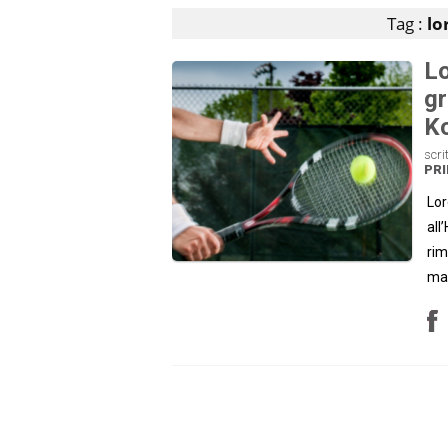
Tag :
lo
Lo
gr
K
scri
PRI
Lor
all
rim
mas