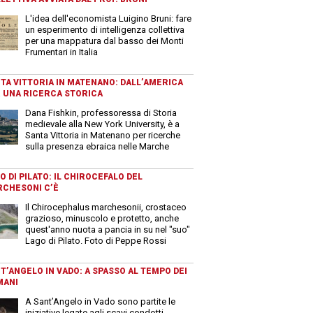
L'idea dell'economista Luigino Bruni: fare
un esperimento di intelligenza collettiva
per una mappatura dal basso dei Monti
Frumentari in Italia
TA VITTORIA IN MATENANO: DALL’AMERICA
 UNA RICERCA STORICA
Dana Fishkin, professoressa di Storia
medievale alla New York University, è a
Santa Vittoria in Matenano per ricerche
sulla presenza ebraica nelle Marche
O DI PILATO: IL CHIROCEFALO DEL
CHESONI C’È
Il Chirocephalus marchesonii, crostaceo
grazioso, minuscolo e protetto, anche
quest'anno nuota a pancia in su nel "suo"
Lago di Pilato. Foto di Peppe Rossi
T’ANGELO IN VADO: A SPASSO AL TEMPO DEI
MANI
A Sant’Angelo in Vado sono partite le
iniziative legate agli scavi condotti