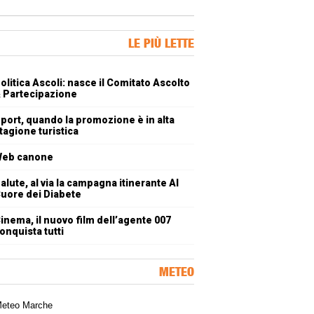
ner Slice
LE PIÙ LETTE
oli più letti
olitica Ascoli: nasce il Comitato Ascolto
 Partecipazione
port, quando la promozione è in alta
tagione turistica
eb canone
alute, al via la campagna itinerante Al
uore dei Diabete
inema, il nuovo film dell’agente 007
onquista tutti
METEO
a meteorologica delle Marche