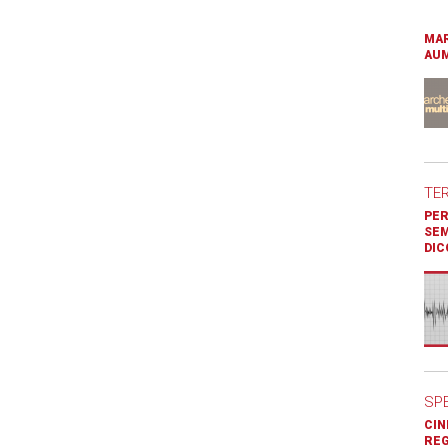
MAR
AUM
TE
PER
SEM
DIC
SP
CIN
REG