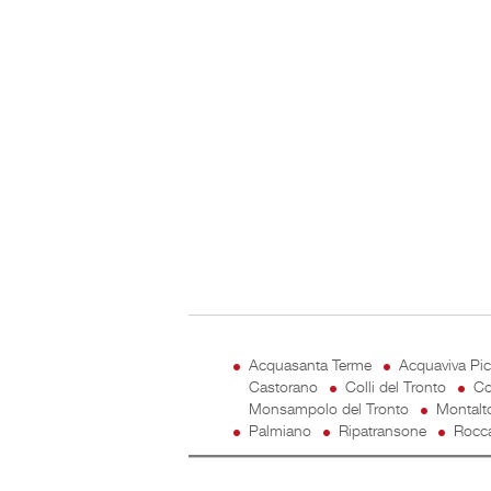
Acquasanta Terme
Acquaviva Pi
Castorano
Colli del Tronto
Co
Monsampolo del Tronto
Montalt
Palmiano
Ripatransone
Rocca