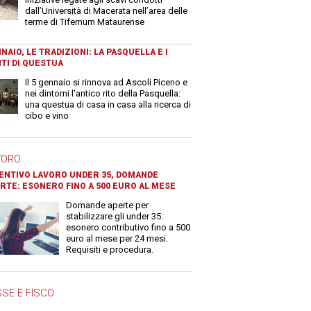
dall’Università di Macerata nell’area delle
terme di Tifernum Mataurense
NAIO, LE TRADIZIONI: LA PASQUELLA E I
TI DI QUESTUA
Il 5 gennaio si rinnova ad Ascoli Piceno e
nei dintorni l'antico rito della Pasquella:
una questua di casa in casa alla ricerca di
cibo e vino
VORO
ENTIVO LAVORO UNDER 35, DOMANDE
RTE: ESONERO FINO A 500 EURO AL MESE
Domande aperte per
stabilizzare gli under 35:
esonero contributivo fino a 500
euro al mese per 24 mesi.
Requisiti e procedura.
SE E FISCO