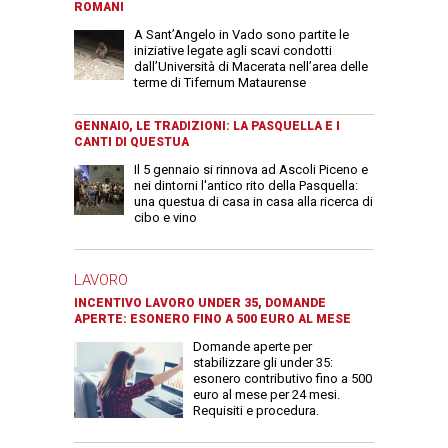
ROMANI
A Sant’Angelo in Vado sono partite le
iniziative legate agli scavi condotti
dall’Università di Macerata nell’area delle
terme di Tifernum Mataurense
GENNAIO, LE TRADIZIONI: LA PASQUELLA E I
CANTI DI QUESTUA
Il 5 gennaio si rinnova ad Ascoli Piceno e
nei dintorni l'antico rito della Pasquella:
una questua di casa in casa alla ricerca di
cibo e vino
LAVORO
INCENTIVO LAVORO UNDER 35, DOMANDE
APERTE: ESONERO FINO A 500 EURO AL MESE
Domande aperte per
stabilizzare gli under 35:
esonero contributivo fino a 500
euro al mese per 24 mesi.
Requisiti e procedura.