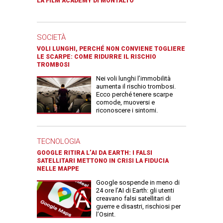
LA FILM ACADEMY DI MONTALTO
SOCIETÀ
VOLI LUNGHI, PERCHÉ NON CONVIENE TOGLIERE
LE SCARPE: COME RIDURRE IL RISCHIO
TROMBOSI
Nei voli lunghi l’immobilità
aumenta il rischio trombosi.
Ecco perché tenere scarpe
comode, muoversi e
riconoscere i sintomi.
TECNOLOGIA
GOOGLE RITIRA L’AI DA EARTH: I FALSI
SATELLITARI METTONO IN CRISI LA FIDUCIA
NELLE MAPPE
Google sospende in meno di
24 ore l’AI di Earth: gli utenti
creavano falsi satellitari di
guerre e disastri, rischiosi per
l’Osint.