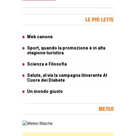
Banner Slice
LE PIÙ LETTE
Articoli più letti
Web canone
Sport, quando la promozione è in alta
stagione turistica
Scienza e Filosofia
Salute, al via la campagna itinerante Al
Cuore dei Diabete
Un mondo giusto
METEO
Carta meteorologica delle Marche
Banner Slice