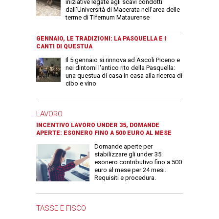
iniziative legate agli scavi condotti
dall’Università di Macerata nell’area delle
terme di Tifernum Mataurense
GENNAIO, LE TRADIZIONI: LA PASQUELLA E I
CANTI DI QUESTUA
Il 5 gennaio si rinnova ad Ascoli Piceno e
nei dintorni l'antico rito della Pasquella:
una questua di casa in casa alla ricerca di
cibo e vino
LAVORO
INCENTIVO LAVORO UNDER 35, DOMANDE
APERTE: ESONERO FINO A 500 EURO AL MESE
Domande aperte per
stabilizzare gli under 35:
esonero contributivo fino a 500
euro al mese per 24 mesi.
Requisiti e procedura.
TASSE E FISCO