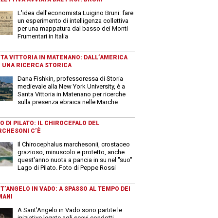
L'idea dell'economista Luigino Bruni: fare
un esperimento di intelligenza collettiva
per una mappatura dal basso dei Monti
Frumentari in Italia
TA VITTORIA IN MATENANO: DALL’AMERICA
 UNA RICERCA STORICA
Dana Fishkin, professoressa di Storia
medievale alla New York University, è a
Santa Vittoria in Matenano per ricerche
sulla presenza ebraica nelle Marche
O DI PILATO: IL CHIROCEFALO DEL
CHESONI C’È
Il Chirocephalus marchesonii, crostaceo
grazioso, minuscolo e protetto, anche
quest'anno nuota a pancia in su nel "suo"
Lago di Pilato. Foto di Peppe Rossi
T’ANGELO IN VADO: A SPASSO AL TEMPO DEI
MANI
A Sant’Angelo in Vado sono partite le
iniziative legate agli scavi condotti