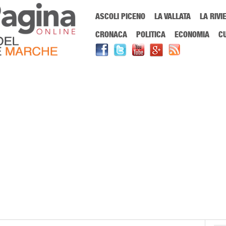
Menu Principale
ASCOLI PICENO
LA VALLATA
LA RIVI
Sei in:
PrimaPaginaOnline.it
Home
»
lara caponi
CRONACA
POLITICA
ECONOMIA
C