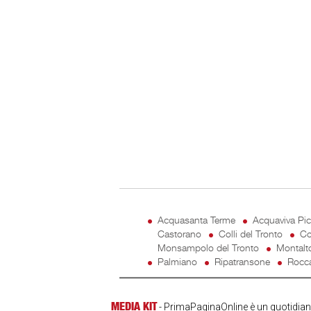
Acquasanta Terme
Acquaviva Pi
Castorano
Colli del Tronto
Co
Monsampolo del Tronto
Montalt
Palmiano
Ripatransone
Rocca
MEDIA KIT
- PrimaPaginaOnline è un quotidiano 