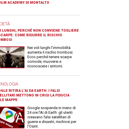
FILM ACADEMY DI MONTALTO
CIETÀ
I LUNGHI, PERCHÉ NON CONVIENE TOGLIERE
SCARPE: COME RIDURRE IL RISCHIO
OMBOSI
Nei voli lunghi l’immobilità
aumenta il rischio trombosi.
Ecco perché tenere scarpe
comode, muoversi e
riconoscere i sintomi.
CNOLOGIA
GLE RITIRA L’AI DA EARTH: I FALSI
ELLITARI METTONO IN CRISI LA FIDUCIA
LE MAPPE
Google sospende in meno di
24 ore l’AI di Earth: gli utenti
creavano falsi satellitari di
guerre e disastri, rischiosi per
l’Osint.