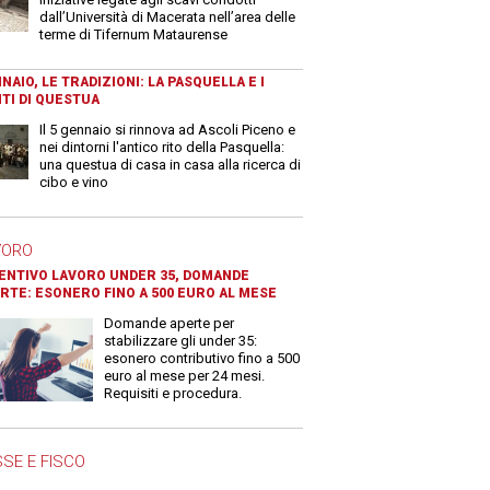
dall’Università di Macerata nell’area delle
terme di Tifernum Mataurense
NAIO, LE TRADIZIONI: LA PASQUELLA E I
TI DI QUESTUA
Il 5 gennaio si rinnova ad Ascoli Piceno e
nei dintorni l'antico rito della Pasquella:
una questua di casa in casa alla ricerca di
cibo e vino
VORO
ENTIVO LAVORO UNDER 35, DOMANDE
RTE: ESONERO FINO A 500 EURO AL MESE
Domande aperte per
stabilizzare gli under 35:
esonero contributivo fino a 500
euro al mese per 24 mesi.
Requisiti e procedura.
SE E FISCO