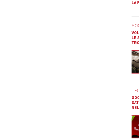
LA 
SO
VOL
LE 
TR
TE
GOO
SAT
NEL