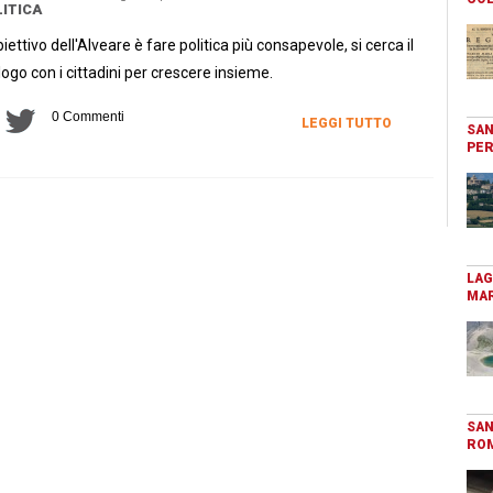
ITICA
biettivo dell'Alveare è fare politica più consapevole, si cerca il
logo con i cittadini per crescere insieme.
0 Commenti
LEGGI TUTTO
SAN
PER
LAG
MAR
SAN
RO