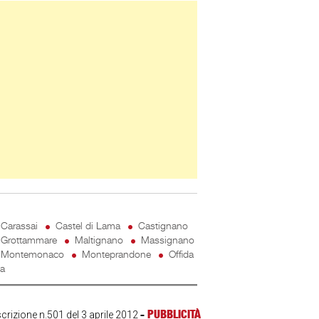
ner Slice
Carassai
Castel di Lama
Castignano
Grottammare
Maltignano
Massignano
Montemonaco
Monteprandone
Offida
ta
-
PUBBLICITÀ
scrizione n.501 del 3 aprile 2012