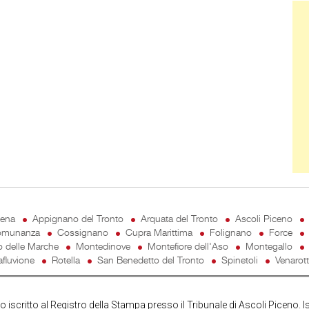
Ban
cena
Appignano del Tronto
Arquata del Tronto
Ascoli Piceno
munanza
Cossignano
Cupra Marittima
Folignano
Force
o delle Marche
Montedinove
Montefiore dell'Aso
Montegallo
fluvione
Rotella
San Benedetto del Tronto
Spinetoli
Venarot
iscritto al Registro della Stampa presso il Tribunale di Ascoli Piceno. I