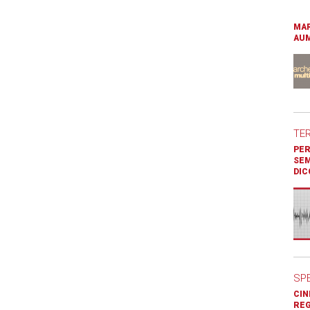
MAR
AUM
TE
PER
SEM
DIC
SP
CIN
REG