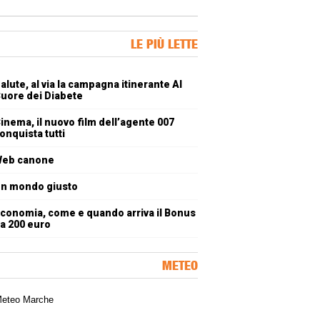
ner Slice
LE PIÙ LETTE
oli più letti
alute, al via la campagna itinerante Al
uore dei Diabete
inema, il nuovo film dell’agente 007
onquista tutti
eb canone
n mondo giusto
conomia, come e quando arriva il Bonus
a 200 euro
METEO
a meteorologica delle Marche