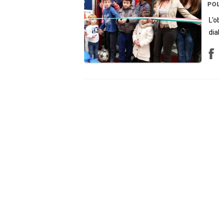
POL
L’o
dia