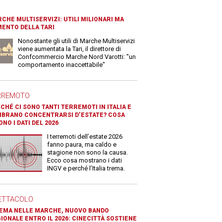
CHE MULTISERVIZI: UTILI MILIONARI MA
ENTO DELLA TARI
Nonostante gli utili di Marche Multiservizi
viene aumentata la Tari, il direttore di
Confcommercio Marche Nord Varotti: "un
comportamento inaccettabile"
RREMOTO
CHÉ CI SONO TANTI TERREMOTI IN ITALIA E
BRANO CONCENTRARSI D’ESTATE? COSA
ONO I DATI DEL 2026
I terremoti dell’estate 2026
fanno paura, ma caldo e
stagione non sono la causa.
Ecco cosa mostrano i dati
INGV e perché l’Italia trema.
ETTACOLO
EMA NELLE MARCHE, NUOVO BANDO
IONALE ENTRO IL 2026: CINECITTÀ SOSTIENE