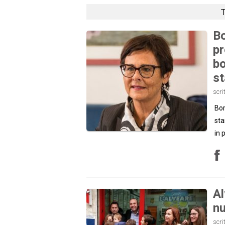
T
Bo
pr
bo
st
scri
Bor
sta
in 
Al
n
scri