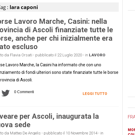
ag :
lara caponi
rse Lavoro Marche, Casini: nella
ovincia di Ascoli finanziate tutte le
rse, anche per chi inizialmente era
ato escluso
tto da Flavia Orsati - pubblicato il 22 Luglio 2020 - in
LAVORO
se Lavoro Marche, la Casini ha informato che con uno
nziamento di fondi ulteriori sono state finanziate tutte le borse
provincia di Ascoli.
0 Commenti
LEGGI TUTTO
Ban
veare per Ascoli, inaugurata la
FR
uova sede
MON
tto da Matteo De Angelis - pubblicato il 10 Novembre 2014 - in
COL