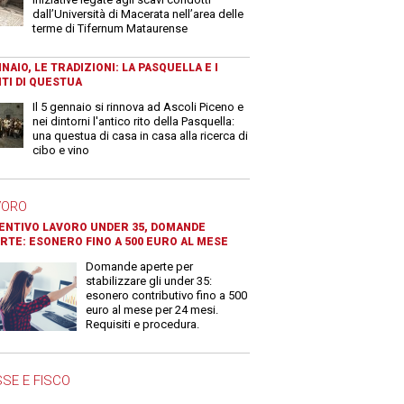
dall’Università di Macerata nell’area delle
terme di Tifernum Mataurense
NAIO, LE TRADIZIONI: LA PASQUELLA E I
TI DI QUESTUA
Il 5 gennaio si rinnova ad Ascoli Piceno e
nei dintorni l'antico rito della Pasquella:
una questua di casa in casa alla ricerca di
cibo e vino
VORO
ENTIVO LAVORO UNDER 35, DOMANDE
RTE: ESONERO FINO A 500 EURO AL MESE
Domande aperte per
stabilizzare gli under 35:
esonero contributivo fino a 500
euro al mese per 24 mesi.
Requisiti e procedura.
SE E FISCO