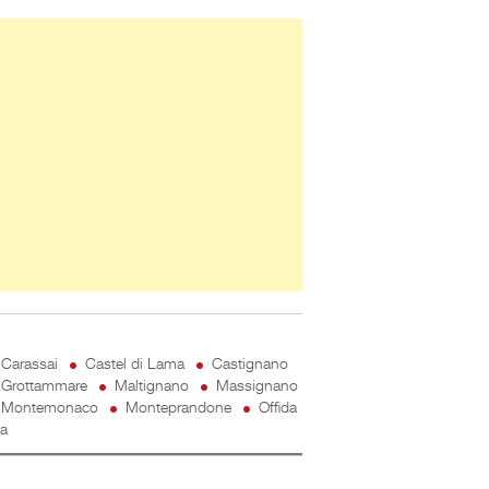
ner Slice
Carassai
Castel di Lama
Castignano
Grottammare
Maltignano
Massignano
Montemonaco
Monteprandone
Offida
ta