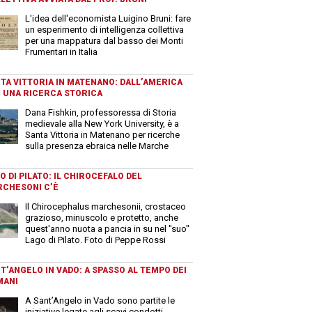
L'idea dell'economista Luigino Bruni: fare
un esperimento di intelligenza collettiva
per una mappatura dal basso dei Monti
Frumentari in Italia
TA VITTORIA IN MATENANO: DALL’AMERICA
 UNA RICERCA STORICA
Dana Fishkin, professoressa di Storia
medievale alla New York University, è a
Santa Vittoria in Matenano per ricerche
sulla presenza ebraica nelle Marche
O DI PILATO: IL CHIROCEFALO DEL
CHESONI C’È
Il Chirocephalus marchesonii, crostaceo
grazioso, minuscolo e protetto, anche
quest'anno nuota a pancia in su nel "suo"
Lago di Pilato. Foto di Peppe Rossi
T’ANGELO IN VADO: A SPASSO AL TEMPO DEI
MANI
A Sant’Angelo in Vado sono partite le
iniziative legate agli scavi condotti