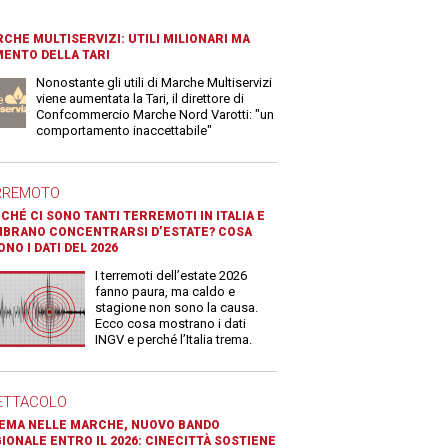
CHE MULTISERVIZI: UTILI MILIONARI MA
ENTO DELLA TARI
Nonostante gli utili di Marche Multiservizi
viene aumentata la Tari, il direttore di
Confcommercio Marche Nord Varotti: "un
comportamento inaccettabile"
RREMOTO
CHÉ CI SONO TANTI TERREMOTI IN ITALIA E
BRANO CONCENTRARSI D’ESTATE? COSA
ONO I DATI DEL 2026
I terremoti dell’estate 2026
fanno paura, ma caldo e
stagione non sono la causa.
Ecco cosa mostrano i dati
INGV e perché l’Italia trema.
ETTACOLO
EMA NELLE MARCHE, NUOVO BANDO
IONALE ENTRO IL 2026: CINECITTÀ SOSTIENE