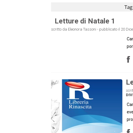
Tag
Letture di Natale 1
scritto da Eleonora Tassoni - pubblicato il 20 Di
Car
por
Le
scri
DIV
Car
eve
pro