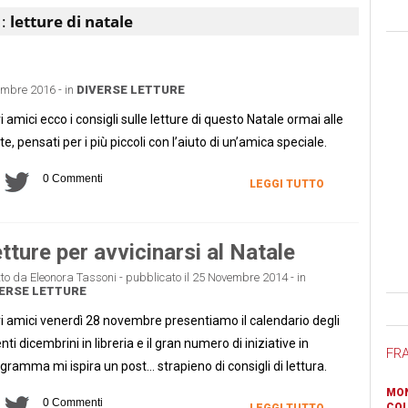
 :
letture di natale
cembre 2016 - in
DIVERSE LETTURE
i amici ecco i consigli sulle letture di questo Natale ormai alle
te, pensati per i più piccoli con l’aiuto di un’amica speciale.
0 Commenti
LEGGI TUTTO
tture per avvicinarsi al Natale
tto da Eleonora Tassoni - pubblicato il 25 Novembre 2014 - in
ERSE LETTURE
Ban
i amici venerdì 28 novembre presentiamo il calendario degli
nti dicembrini in libreria e il gran numero di iniziative in
FR
gramma mi ispira un post… strapieno di consigli di lettura.
MON
0 Commenti
COL
LEGGI TUTTO