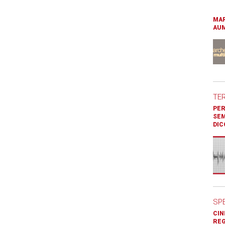
MAR
AUM
TE
PER
SEM
DIC
SP
CIN
REG