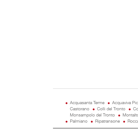
Acquasanta Terme
Acquaviva Pi
Castorano
Colli del Tronto
Co
Monsampolo del Tronto
Montalt
Palmiano
Ripatransone
Rocca