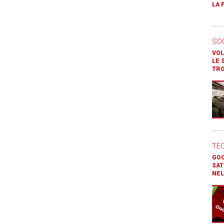
LA 
SO
VOL
LE 
TR
TE
GOO
SAT
NEL