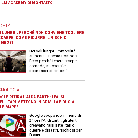
FILM ACADEMY DI MONTALTO
CIETÀ
I LUNGHI, PERCHÉ NON CONVIENE TOGLIERE
SCARPE: COME RIDURRE IL RISCHIO
OMBOSI
Nei voli lunghi l’immobilità
aumenta il rischio trombosi.
Ecco perché tenere scarpe
comode, muoversi e
riconoscere i sintomi.
CNOLOGIA
GLE RITIRA L’AI DA EARTH: I FALSI
ELLITARI METTONO IN CRISI LA FIDUCIA
LE MAPPE
Google sospende in meno di
24 ore l’AI di Earth: gli utenti
creavano falsi satellitari di
guerre e disastri, rischiosi per
l’Osint.