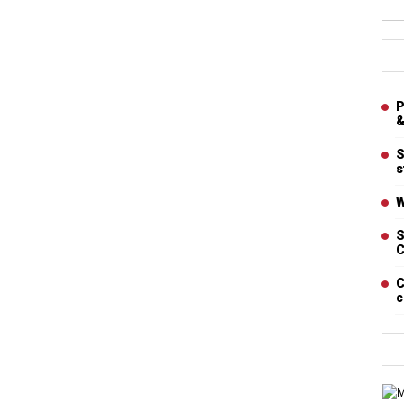
Ban
Artic
P
&
S
s
W
S
C
C
c
Cart