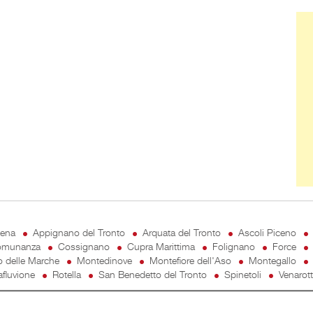
Ban
cena
Appignano del Tronto
Arquata del Tronto
Ascoli Piceno
munanza
Cossignano
Cupra Marittima
Folignano
Force
o delle Marche
Montedinove
Montefiore dell'Aso
Montegallo
fluvione
Rotella
San Benedetto del Tronto
Spinetoli
Venarot