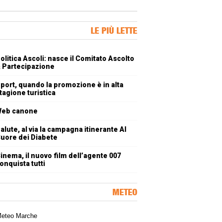
ner Slice
LE PIÙ LETTE
oli più letti
olitica Ascoli: nasce il Comitato Ascolto
 Partecipazione
port, quando la promozione è in alta
tagione turistica
eb canone
alute, al via la campagna itinerante Al
uore dei Diabete
inema, il nuovo film dell’agente 007
onquista tutti
METEO
a meteorologica delle Marche