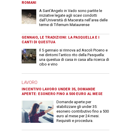
ROMANI
A Sant’Angelo in Vado sono partite le
iniziative legate agli scavi condotti
dall’Università di Macerata nell’area delle
terme di Tifernum Mataurense
GENNAIO, LE TRADIZIONI: LA PASQUELLA E I
CANTI DI QUESTUA
Il 5 gennaio si rinnova ad Ascoli Piceno e
nei dintorni l'antico rito della Pasquella:
una questua di casa in casa alla ricerca di
cibo e vino
LAVORO
INCENTIVO LAVORO UNDER 35, DOMANDE
APERTE: ESONERO FINO A 500 EURO AL MESE
Domande aperte per
stabilizzare gli under 35:
esonero contributivo fino a 500
euro al mese per 24 mesi.
Requisiti e procedura.