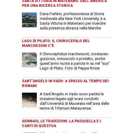
SANTA VITTORIA IN MATENANO: DALL’AMERICA
PER UNA RICERCA STORICA
Dana Fishkin, professoressa di Storia
medievale alla New York University, è a
Santa Vittoria in Matenano per ricerche
sulla presenza ebraica nelle Marche
LAGO DI PILATO: IL CHIROCEFALO DEL
MARCHESONI C’È
Il Chirocephalus marchesonii, crostaceo
grazioso, minuscolo e protetto, anche
quest'anno nuota a pancia in su nel "suo"
Lago di Pilato. Foto di Peppe Rossi
SANT’ANGELO IN VADO: A SPASSO AL TEMPO DEI
ROMANI
A Sant’Angelo in Vado sono partite le
iniziative legate agli scavi condotti
dall’Università di Macerata nell’area delle
terme di Tifernum Mataurense
GENNAIO, LE TRADIZIONI: LA PASQUELLA E I
CANTI DI QUESTUA