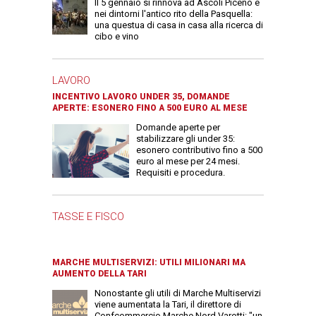
Il 5 gennaio si rinnova ad Ascoli Piceno e
nei dintorni l'antico rito della Pasquella:
una questua di casa in casa alla ricerca di
cibo e vino
LAVORO
INCENTIVO LAVORO UNDER 35, DOMANDE
APERTE: ESONERO FINO A 500 EURO AL MESE
Domande aperte per
stabilizzare gli under 35:
esonero contributivo fino a 500
euro al mese per 24 mesi.
Requisiti e procedura.
TASSE E FISCO
MARCHE MULTISERVIZI: UTILI MILIONARI MA
AUMENTO DELLA TARI
Nonostante gli utili di Marche Multiservizi
viene aumentata la Tari, il direttore di
Confcommercio Marche Nord Varotti: "un