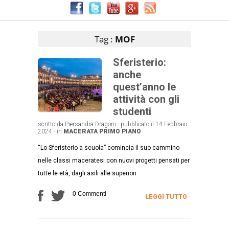
Articoli che contengono il tag selezionato
Tag :
MOF
Sferisterio:
anche
quest’anno le
attività con gli
studenti
scritto da Piersandra Dragoni - pubblicato il 14 Febbraio
2024 - in
MACERATA
PRIMO PIANO
“Lo Sferisterio a scuola” comincia il suo cammino
nelle classi maceratesi con nuovi progetti pensati per
tutte le età, dagli asili alle superiori
0 Commenti
LEGGI TUTTO