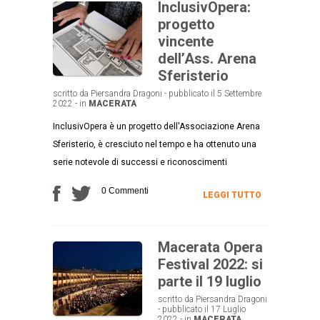
InclusivOpera:
progetto
vincente
dell’Ass. Arena
Sferisterio
scritto da Piersandra Dragoni - pubblicato il 5 Settembre
2022 - in
MACERATA
InclusivOpera è un progetto dell'Associazione Arena
Sferisterio, è cresciuto nel tempo e ha ottenuto una
serie notevole di successi e riconoscimenti
0 Commenti
LEGGI TUTTO
Macerata Opera
Festival 2022: si
parte il 19 luglio
scritto da Piersandra Dragoni
- pubblicato il 17 Luglio
2022 - in
MACERATA