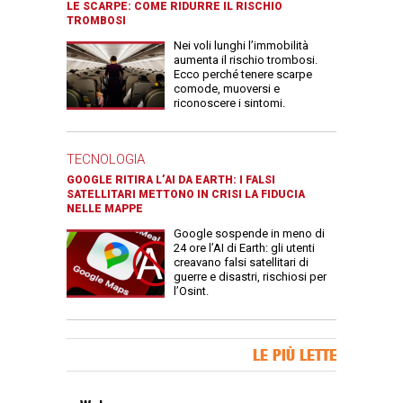
LE SCARPE: COME RIDURRE IL RISCHIO
TROMBOSI
Nei voli lunghi l’immobilità
aumenta il rischio trombosi.
Ecco perché tenere scarpe
comode, muoversi e
riconoscere i sintomi.
TECNOLOGIA
GOOGLE RITIRA L’AI DA EARTH: I FALSI
SATELLITARI METTONO IN CRISI LA FIDUCIA
NELLE MAPPE
Google sospende in meno di
24 ore l’AI di Earth: gli utenti
creavano falsi satellitari di
guerre e disastri, rischiosi per
l’Osint.
Banner Slice
LE PIÙ LETTE
Articoli più letti