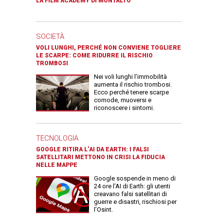
LA FILM ACADEMY DI MONTALTO
SOCIETÀ
VOLI LUNGHI, PERCHÉ NON CONVIENE TOGLIERE
LE SCARPE: COME RIDURRE IL RISCHIO
TROMBOSI
Nei voli lunghi l’immobilità
aumenta il rischio trombosi.
Ecco perché tenere scarpe
comode, muoversi e
riconoscere i sintomi.
TECNOLOGIA
GOOGLE RITIRA L’AI DA EARTH: I FALSI
SATELLITARI METTONO IN CRISI LA FIDUCIA
NELLE MAPPE
Google sospende in meno di
24 ore l’AI di Earth: gli utenti
creavano falsi satellitari di
guerre e disastri, rischiosi per
l’Osint.