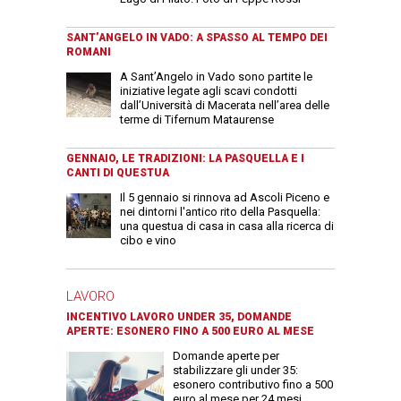
SANT’ANGELO IN VADO: A SPASSO AL TEMPO DEI
ROMANI
A Sant’Angelo in Vado sono partite le
iniziative legate agli scavi condotti
dall’Università di Macerata nell’area delle
terme di Tifernum Mataurense
GENNAIO, LE TRADIZIONI: LA PASQUELLA E I
CANTI DI QUESTUA
Il 5 gennaio si rinnova ad Ascoli Piceno e
nei dintorni l'antico rito della Pasquella:
una questua di casa in casa alla ricerca di
cibo e vino
LAVORO
INCENTIVO LAVORO UNDER 35, DOMANDE
APERTE: ESONERO FINO A 500 EURO AL MESE
Domande aperte per
stabilizzare gli under 35:
esonero contributivo fino a 500
euro al mese per 24 mesi.