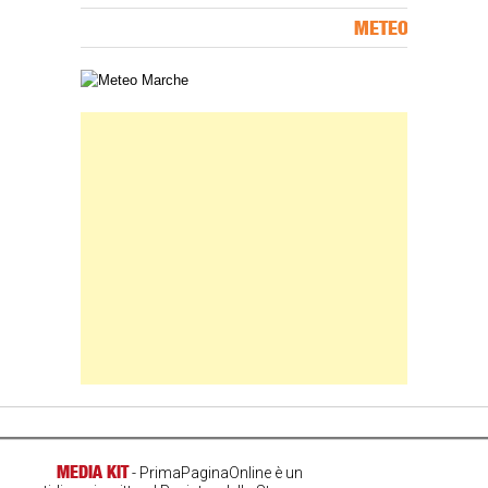
METEO
Carta meteorologica delle Marche
Banner Slice
MEDIA KIT
- PrimaPaginaOnline è un