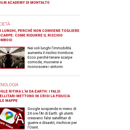
FILM ACADEMY DI MONTALTO
CIETÀ
I LUNGHI, PERCHÉ NON CONVIENE TOGLIERE
SCARPE: COME RIDURRE IL RISCHIO
OMBOSI
Nei voli lunghi l’immobilità
aumenta il rischio trombosi.
Ecco perché tenere scarpe
comode, muoversi e
riconoscere i sintomi.
CNOLOGIA
GLE RITIRA L’AI DA EARTH: I FALSI
ELLITARI METTONO IN CRISI LA FIDUCIA
LE MAPPE
Google sospende in meno di
24 ore l’AI di Earth: gli utenti
creavano falsi satellitari di
guerre e disastri, rischiosi per
l’Osint.