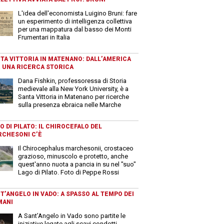
L'idea dell'economista Luigino Bruni: fare
un esperimento di intelligenza collettiva
per una mappatura dal basso dei Monti
Frumentari in Italia
TA VITTORIA IN MATENANO: DALL’AMERICA
 UNA RICERCA STORICA
Dana Fishkin, professoressa di Storia
medievale alla New York University, è a
Santa Vittoria in Matenano per ricerche
sulla presenza ebraica nelle Marche
O DI PILATO: IL CHIROCEFALO DEL
CHESONI C’È
Il Chirocephalus marchesonii, crostaceo
grazioso, minuscolo e protetto, anche
quest'anno nuota a pancia in su nel "suo"
Lago di Pilato. Foto di Peppe Rossi
T’ANGELO IN VADO: A SPASSO AL TEMPO DEI
MANI
A Sant’Angelo in Vado sono partite le
iniziative legate agli scavi condotti