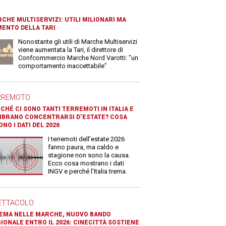
CHE MULTISERVIZI: UTILI MILIONARI MA
ENTO DELLA TARI
Nonostante gli utili di Marche Multiservizi
viene aumentata la Tari, il direttore di
Confcommercio Marche Nord Varotti: "un
comportamento inaccettabile"
RREMOTO
CHÉ CI SONO TANTI TERREMOTI IN ITALIA E
BRANO CONCENTRARSI D’ESTATE? COSA
ONO I DATI DEL 2026
I terremoti dell’estate 2026
fanno paura, ma caldo e
stagione non sono la causa.
Ecco cosa mostrano i dati
INGV e perché l’Italia trema.
ETTACOLO
EMA NELLE MARCHE, NUOVO BANDO
IONALE ENTRO IL 2026: CINECITTÀ SOSTIENE