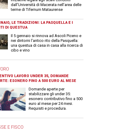
dall’Università di Macerata nell’area delle
terme di Tifernum Mataurense
NAIO, LE TRADIZIONI: LA PASQUELLA E I
TI DI QUESTUA
Il 5 gennaio si rinnova ad Ascoli Piceno e
nei dintorni l'antico rito della Pasquella:
una questua di casa in casa alla ricerca di
cibo e vino
VORO
ENTIVO LAVORO UNDER 35, DOMANDE
RTE: ESONERO FINO A 500 EURO AL MESE
Domande aperte per
stabilizzare gli under 35:
esonero contributivo fino a 500
euro al mese per 24 mesi.
Requisiti e procedura.
SE E FISCO