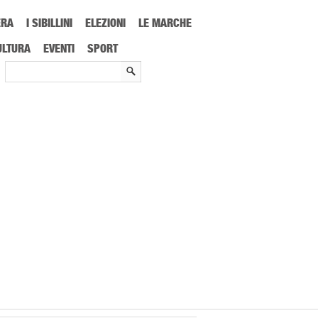
ERA
I SIBILLINI
ELEZIONI
LE MARCHE
-mail, cosa cambia davvero per i lavoratori: da oggi può bastare una semplice
ULTURA
EVENTI
SPORT