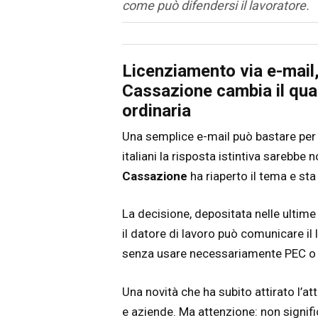
come può difendersi il lavoratore.
Articolo
Testo articolo principale
Licenziamento via e-mail,
Cassazione cambia il qua
ordinaria
Una semplice e-mail può bastare pe
italiani la risposta istintiva sarebbe
Cassazione
ha riaperto il tema e st
La decisione, depositata nelle ultime 
il datore di lavoro può comunicare i
senza usare necessariamente PEC o
Una novità che ha subito attirato l’at
e aziende. Ma attenzione: non signifi