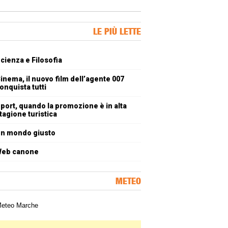
ner Slice
LE PIÙ LETTE
oli più letti
cienza e Filosofia
inema, il nuovo film dell’agente 007
onquista tutti
port, quando la promozione è in alta
tagione turistica
n mondo giusto
eb canone
METEO
a meteorologica delle Marche
ner Slice