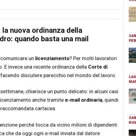
 la nuova ordinanza della
SAN
dro: quando basta una mail
PER
r comunicare un
licenziamento
? Per molti lavoratori
 no. E invece una recente ordinanza della
Corte di
a facendo discutere parecchio nel mondo del lavoro.
LAG
MAR
settimane, chiarisce un punto delicato: in alcuni casi
l licenziamento anche tramite
e-mail ordinaria
, quindi
 raccomandata cartacea.
SAN
RO
tenzione perché tocca da vicino milioni di dipendenti
ca che da oggi ogni e-mail inviata dal datore