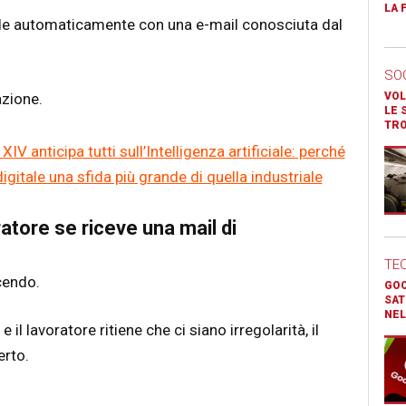
LA 
ide automaticamente con una e-mail conosciuta dal
SO
azione.
VOL
LE 
TR
 anticipa tutti sull’Intelligenza artificiale: perché
digitale una sfida più grande di quella industriale
atore se riceve una mail di
TE
cendo.
GOO
SAT
NEL
e il lavoratore ritiene che ci siano irregolarità, il
erto.