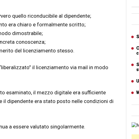
avvero quello riconducibile al dipendente;
Ban
nto era chiaro e formalmente scritto;
 modo dimostrabile;
Artic
S
concreta conoscenza;
C
 merito del licenziamento stesso.
c
S
“liberalizzato” il licenziamento via mail in modo
s
U
o esaminato, il mezzo digitale era sufficiente
W
e il dipendente era stato posto nelle condizioni di
Cart
nua a essere valutato singolarmente.
Ban