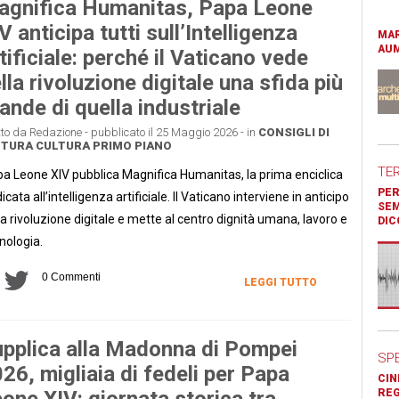
gnifica Humanitas, Papa Leone
V anticipa tutti sull’Intelligenza
MAR
AUM
tificiale: perché il Vaticano vede
lla rivoluzione digitale una sfida più
ande di quella industriale
tto da Redazione - pubblicato il 25 Maggio 2026 - in
CONSIGLI DI
TTURA
CULTURA
PRIMO PIANO
TE
a Leone XIV pubblica Magnifica Humanitas, la prima enciclica
PER
icata all’intelligenza artificiale. Il Vaticano interviene in anticipo
SEM
la rivoluzione digitale e mette al centro dignità umana, lavoro e
DIC
nologia.
0 Commenti
LEGGI TUTTO
pplica alla Madonna di Pompei
SP
26, migliaia di fedeli per Papa
CIN
one XIV: giornata storica tra
REG