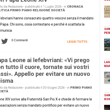
tto da Redazione - pubblicato il 1 Luglio 2026 - in
CRONACA
ITICA
PRIMO PIANO
RELIGIONE
SOCIETÀ
efebvriani hanno consacrato quattro vescovi senza il mandato
 Papa. Chi sono, cosa contestano e perché è scattata la
SAN
omunica.
PER
0 Commenti
LEGGI TUTTO
pa Leone ai lefebvriani: «Vi prego
LAG
n tutto il cuore, tornate sui vostri
MAR
ssi». Appello per evitare un nuovo
cisma
tto da Redazione - pubblicato il 30 Giugno 2026 - in
PRIMO PIANO
IETÀ
SAN
ne XIV scrive alla Fraternità San Pio X e chiede di fermare le
RO
sacrazioni senza mandato pontificio per evitare un nuovo