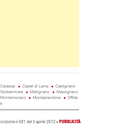
Carassai
Castel di Lama
Castignano
Grottammare
Maltignano
Massignano
Montemonaco
Monteprandone
Offida
ta
-
PUBBLICITÀ
scrizione n.501 del 3 aprile 2012