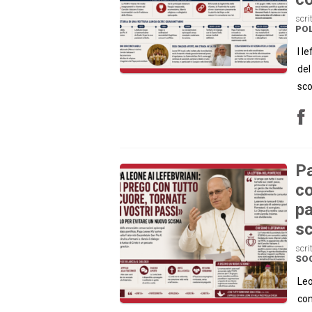
scri
POL
I l
del
sc
Pa
co
pa
s
scri
SOC
Leo
con