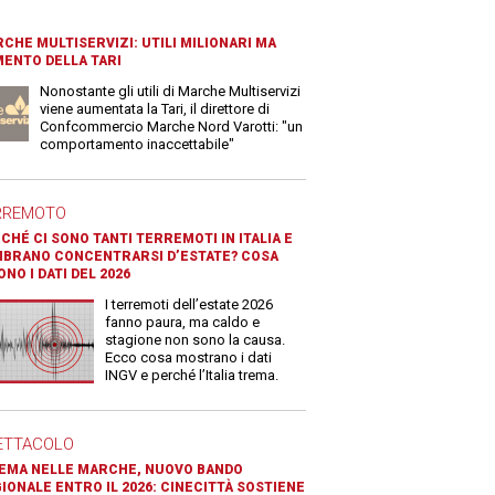
CHE MULTISERVIZI: UTILI MILIONARI MA
ENTO DELLA TARI
Nonostante gli utili di Marche Multiservizi
viene aumentata la Tari, il direttore di
Confcommercio Marche Nord Varotti: "un
comportamento inaccettabile"
RREMOTO
CHÉ CI SONO TANTI TERREMOTI IN ITALIA E
BRANO CONCENTRARSI D’ESTATE? COSA
ONO I DATI DEL 2026
I terremoti dell’estate 2026
fanno paura, ma caldo e
stagione non sono la causa.
Ecco cosa mostrano i dati
INGV e perché l’Italia trema.
ETTACOLO
EMA NELLE MARCHE, NUOVO BANDO
IONALE ENTRO IL 2026: CINECITTÀ SOSTIENE