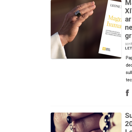
Ma
XI
ar
ne
gr
scri
LE
Pap
ded
sul
tec
Su
20
Le