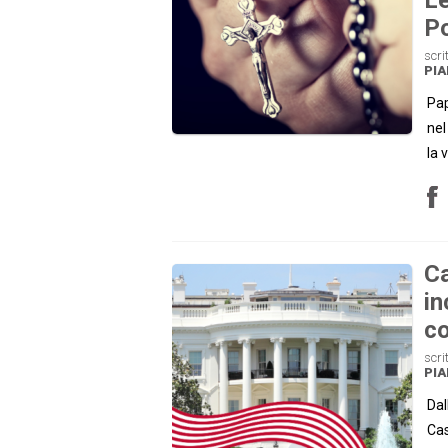
Po
scri
PI
Pap
nel
la 
Ca
in
co
scri
PI
Dal
Cas