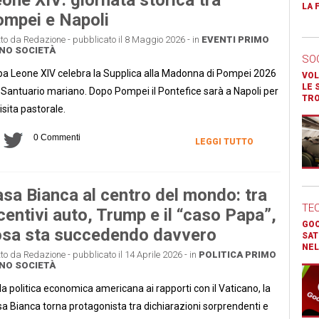
LA 
mpei e Napoli
tto da Redazione - pubblicato il 8 Maggio 2026 - in
EVENTI
PRIMO
ANO
SOCIETÀ
SO
a Leone XIV celebra la Supplica alla Madonna di Pompei 2026
VOL
LE 
 Santuario mariano. Dopo Pompei il Pontefice sarà a Napoli per
TR
visita pastorale.
0 Commenti
LEGGI TUTTO
sa Bianca al centro del mondo: tra
TE
centivi auto, Trump e il “caso Papa”,
GOO
sa sta succedendo davvero
SAT
NEL
tto da Redazione - pubblicato il 14 Aprile 2026 - in
POLITICA
PRIMO
ANO
SOCIETÀ
la politica economica americana ai rapporti con il Vaticano, la
a Bianca torna protagonista tra dichiarazioni sorprendenti e