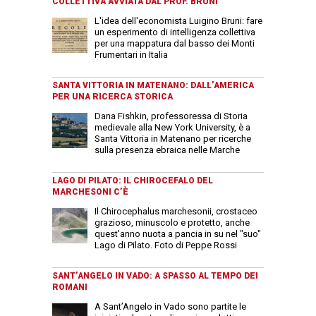
COLLETTIVA AVVIATA DAL PROF. BRUNI
L'idea dell'economista Luigino Bruni: fare
un esperimento di intelligenza collettiva
per una mappatura dal basso dei Monti
Frumentari in Italia
SANTA VITTORIA IN MATENANO: DALL’AMERICA
PER UNA RICERCA STORICA
Dana Fishkin, professoressa di Storia
medievale alla New York University, è a
Santa Vittoria in Matenano per ricerche
sulla presenza ebraica nelle Marche
LAGO DI PILATO: IL CHIROCEFALO DEL
MARCHESONI C’È
Il Chirocephalus marchesonii, crostaceo
grazioso, minuscolo e protetto, anche
quest'anno nuota a pancia in su nel "suo"
Lago di Pilato. Foto di Peppe Rossi
SANT’ANGELO IN VADO: A SPASSO AL TEMPO DEI
ROMANI
A Sant’Angelo in Vado sono partite le