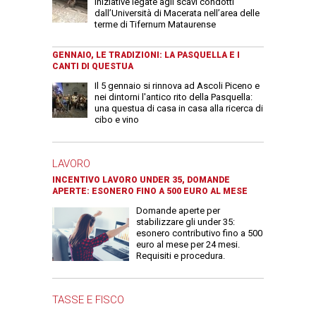
iniziative legate agli scavi condotti
dall’Università di Macerata nell’area delle
terme di Tifernum Mataurense
GENNAIO, LE TRADIZIONI: LA PASQUELLA E I
CANTI DI QUESTUA
Il 5 gennaio si rinnova ad Ascoli Piceno e
nei dintorni l'antico rito della Pasquella:
una questua di casa in casa alla ricerca di
cibo e vino
LAVORO
INCENTIVO LAVORO UNDER 35, DOMANDE
APERTE: ESONERO FINO A 500 EURO AL MESE
Domande aperte per
stabilizzare gli under 35:
esonero contributivo fino a 500
euro al mese per 24 mesi.
Requisiti e procedura.
TASSE E FISCO