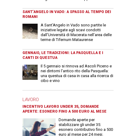
SANT’ANGELO IN VADO: A SPASSO AL TEMPO DEI
ROMANI
A Sant’Angelo in Vado sono partite le
iniziative legate agli scavi condotti
dall’Università di Macerata nell’area delle
terme di Tifernum Mataurense
GENNAIO, LE TRADIZIONI: LA PASQUELLA E I
CANTI DI QUESTUA
Il 5 gennaio si rinnova ad Ascoli Piceno e
nei dintorni l'antico rito della Pasquella:
una questua di casa in casa alla ricerca di
cibo e vino
LAVORO
INCENTIVO LAVORO UNDER 35, DOMANDE
APERTE: ESONERO FINO A 500 EURO AL MESE
Domande aperte per
stabilizzare gli under 35:
esonero contributivo fino a 500
euro al mese per 24 mesi.