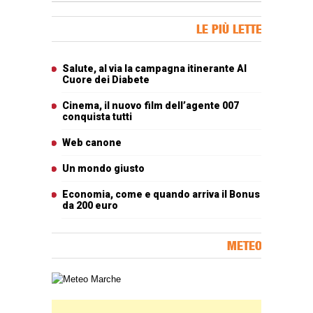
Banner Slice
LE PIÙ LETTE
Articoli più letti
Salute, al via la campagna itinerante Al
Cuore dei Diabete
Cinema, il nuovo film dell’agente 007
conquista tutti
Web canone
Un mondo giusto
Economia, come e quando arriva il Bonus
da 200 euro
METEO
Carta meteorologica delle Marche
Banner Slice