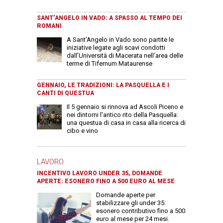
SANT’ANGELO IN VADO: A SPASSO AL TEMPO DEI
ROMANI
A Sant’Angelo in Vado sono partite le
iniziative legate agli scavi condotti
dall’Università di Macerata nell’area delle
terme di Tifernum Mataurense
GENNAIO, LE TRADIZIONI: LA PASQUELLA E I
CANTI DI QUESTUA
Il 5 gennaio si rinnova ad Ascoli Piceno e
nei dintorni l'antico rito della Pasquella:
una questua di casa in casa alla ricerca di
cibo e vino
LAVORO
INCENTIVO LAVORO UNDER 35, DOMANDE
APERTE: ESONERO FINO A 500 EURO AL MESE
Domande aperte per
stabilizzare gli under 35:
esonero contributivo fino a 500
euro al mese per 24 mesi.