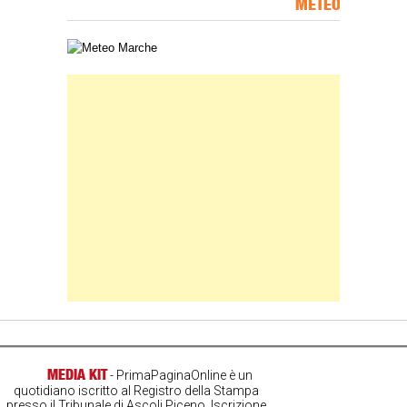
METEO
Carta meteorologica delle Marche
Banner Slice
MEDIA KIT
- PrimaPaginaOnline è un
quotidiano iscritto al Registro della Stampa
presso il Tribunale di Ascoli Piceno. Iscrizione