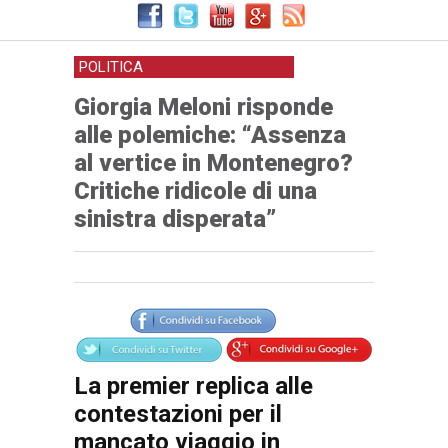
sinistra disperata”
POLITICA
Giorgia Meloni risponde
alle polemiche: “Assenza
al vertice in Montenegro?
Critiche ridicole di una
sinistra disperata”
Articolo
Testo articolo principale
La premier replica alle
contestazioni per il
mancato viaggio in