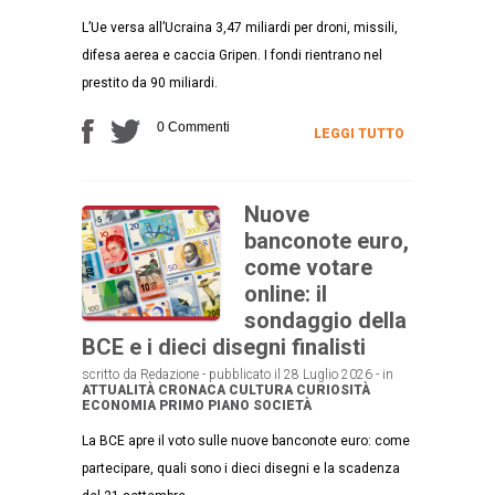
L’Ue versa all’Ucraina 3,47 miliardi per droni, missili,
difesa aerea e caccia Gripen. I fondi rientrano nel
prestito da 90 miliardi.
0 Commenti
LEGGI TUTTO
Nuove
banconote euro,
come votare
online: il
sondaggio della
BCE e i dieci disegni finalisti
scritto da Redazione - pubblicato il 28 Luglio 2026 - in
ATTUALITÀ
CRONACA
CULTURA
CURIOSITÀ
ECONOMIA
PRIMO PIANO
SOCIETÀ
La BCE apre il voto sulle nuove banconote euro: come
partecipare, quali sono i dieci disegni e la scadenza