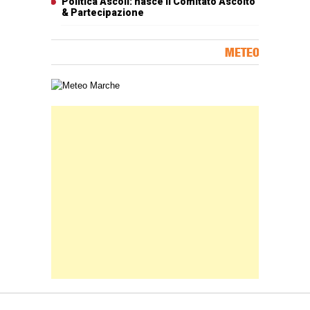
Politica Ascoli: nasce il Comitato Ascolto
& Partecipazione
METEO
Carta meteorologica delle Marche
Banner Slice