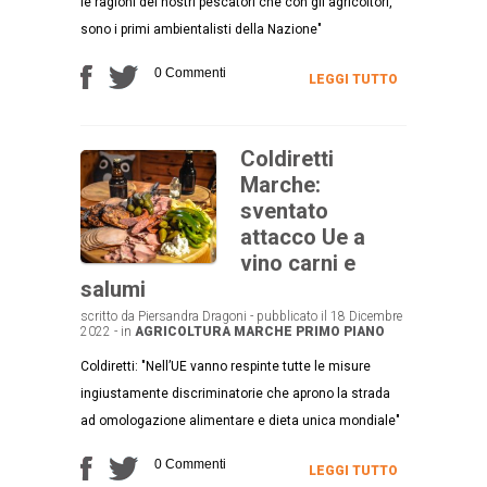
le ragioni dei nostri pescatori che con gli agricoltori,
sono i primi ambientalisti della Nazione"
0 Commenti
LEGGI TUTTO
Coldiretti
Marche:
sventato
attacco Ue a
vino carni e
salumi
scritto da Piersandra Dragoni - pubblicato il 18 Dicembre
2022 - in
AGRICOLTURA
MARCHE
PRIMO PIANO
Coldiretti: "Nell’UE vanno respinte tutte le misure
ingiustamente discriminatorie che aprono la strada
ad omologazione alimentare e dieta unica mondiale"
0 Commenti
LEGGI TUTTO