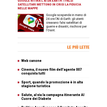
GOOGLE RITIRA L’AI DA EARTH: I FALSI
SATELLITARI METTONO IN CRISI LA FIDUCIA
NELLE MAPPE
Google sospende in meno di
24 ore l’AI di Earth: gli utenti
creavano falsi satellitari di
guerre e disastri, rischiosi per
l’Osint.
Banner Slice
LE PIÙ LETTE
Articoli più letti
Web canone
Cinema, il nuovo film dell’agente 007
conquista tutti
Sport, quando la promozione è in alta
stagione turistica
Salute, al via la campagna itinerante Al
Cuore dei Diabete