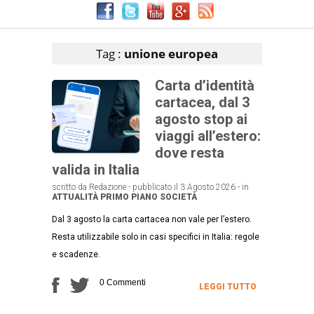
Articoli che contengono il tag selezionato
Tag :
unione europea
Carta d’identità
cartacea, dal 3
agosto stop ai
viaggi all’estero:
dove resta
valida in Italia
scritto da Redazione - pubblicato il 3 Agosto 2026 - in
ATTUALITÀ
PRIMO PIANO
SOCIETÀ
Dal 3 agosto la carta cartacea non vale per l’estero.
Resta utilizzabile solo in casi specifici in Italia: regole
e scadenze.
0 Commenti
LEGGI TUTTO