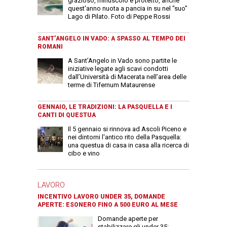
grazioso, minuscolo e protetto, anche
quest'anno nuota a pancia in su nel "suo"
Lago di Pilato. Foto di Peppe Rossi
SANT’ANGELO IN VADO: A SPASSO AL TEMPO DEI
ROMANI
A Sant’Angelo in Vado sono partite le
iniziative legate agli scavi condotti
dall’Università di Macerata nell’area delle
terme di Tifernum Mataurense
GENNAIO, LE TRADIZIONI: LA PASQUELLA E I
CANTI DI QUESTUA
Il 5 gennaio si rinnova ad Ascoli Piceno e
nei dintorni l'antico rito della Pasquella:
una questua di casa in casa alla ricerca di
cibo e vino
LAVORO
INCENTIVO LAVORO UNDER 35, DOMANDE
APERTE: ESONERO FINO A 500 EURO AL MESE
Domande aperte per
stabilizzare gli under 35: