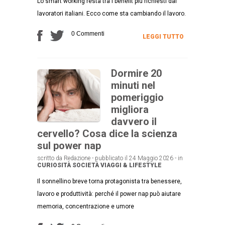
Lo smart working resta tra i benefit più richiesti dai
lavoratori italiani. Ecco come sta cambiando il lavoro.
0 Commenti
LEGGI TUTTO
Dormire 20
minuti nel
pomeriggio
migliora
davvero il
cervello? Cosa dice la scienza
sul power nap
scritto da Redazione - pubblicato il 24 Maggio 2026 - in
CURIOSITÀ
SOCIETÀ
VIAGGI & LIFESTYLE
Il sonnellino breve torna protagonista tra benessere,
lavoro e produttività: perché il power nap può aiutare
memoria, concentrazione e umore