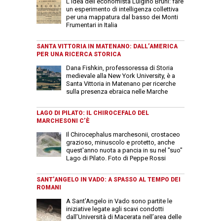
L'idea dell'economista Luigino Bruni: fare
un esperimento di intelligenza collettiva
per una mappatura dal basso dei Monti
Frumentari in Italia
SANTA VITTORIA IN MATENANO: DALL’AMERICA
PER UNA RICERCA STORICA
Dana Fishkin, professoressa di Storia
medievale alla New York University, è a
Santa Vittoria in Matenano per ricerche
sulla presenza ebraica nelle Marche
LAGO DI PILATO: IL CHIROCEFALO DEL
MARCHESONI C’È
Il Chirocephalus marchesonii, crostaceo
grazioso, minuscolo e protetto, anche
quest'anno nuota a pancia in su nel "suo"
Lago di Pilato. Foto di Peppe Rossi
SANT’ANGELO IN VADO: A SPASSO AL TEMPO DEI
ROMANI
A Sant’Angelo in Vado sono partite le
iniziative legate agli scavi condotti
dall’Università di Macerata nell’area delle