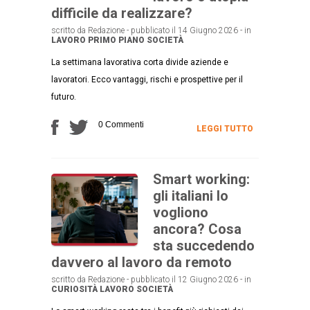
difficile da realizzare?
scritto da Redazione - pubblicato il 14 Giugno 2026 - in
LAVORO
PRIMO PIANO
SOCIETÀ
La settimana lavorativa corta divide aziende e
lavoratori. Ecco vantaggi, rischi e prospettive per il
futuro.
0 Commenti
LEGGI TUTTO
Smart working:
gli italiani lo
vogliono
ancora? Cosa
sta succedendo
davvero al lavoro da remoto
scritto da Redazione - pubblicato il 12 Giugno 2026 - in
CURIOSITÀ
LAVORO
SOCIETÀ